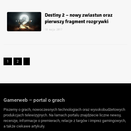
Destiny 2 – nowy zwiastun oraz
pierwszy fragment rozgrywki
18 maja 2017
1
2
Gamerweb – portal o grach
Piszemy o grach, nowoczesnych technologiach oraz wysokobudżetowych
produkcjach telewizyjnych. Na łamach portalu znajdziecie liczne newsy,
recenzje, informacje o premierach, relacje z targów i imprez gamingowych,
a także ciekawe artykuły.