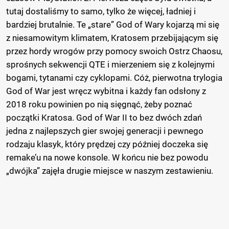
tutaj dostaliśmy to samo, tylko że więcej, ładniej i
bardziej brutalnie. Te „stare” God of Wary kojarzą mi się
z niesamowitym klimatem, Kratosem przebijającym się
przez hordy wrogów przy pomocy swoich Ostrz Chaosu,
sprośnych sekwencji QTE i mierzeniem się z kolejnymi
bogami, tytanami czy cyklopami. Cóż, pierwotna trylogia
God of War jest wręcz wybitna i każdy fan odsłony z
2018 roku powinien po nią sięgnąć, żeby poznać
początki Kratosa. God of War II to bez dwóch zdań
jedna z najlepszych gier swojej generacji i pewnego
rodzaju klasyk, który prędzej czy później doczeka się
remake’u na nowe konsole. W końcu nie bez powodu
„dwójka” zajęła drugie miejsce w naszym zestawieniu.