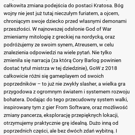
całkowita zmiana podejścia do postaci Kratosa. Bóg
wojny nie jest już tutaj nieczułym furiatem, a ojcem,
chroniącym swoje dziecko przed własnymi demonami
przeszłości. W najnowszej odsłonie God of War
zmieniamy mitologię z greckiej na nordycką, oraz
podróżujemy ze swoim synem, Atreusem, w celu
znalezienia odpowiedzi na wiele pytań. Nie tylko
zmieniła się narracja (za którą Cory Barlog powinien
dostać tytuł mistrza w tej dziedzinie), GoW z 2018
całkowicie różni się gameplayem od swoich
poprzedników – to już nie zwykły slasher, a wielka gra
przygodowa z ogromnym światem i systemem rozwoju
bohatera. Dodając do tego przecudowny system walki,
inspirowany tym z gier From Software, oraz możliwość
zmiany pancerza, eksplorację przepięknych lokacji,
otrzymujemy praktycznie grę idealną. Dużo inną od
poprzednich części, ale bez dwóch zdań wybitną. I