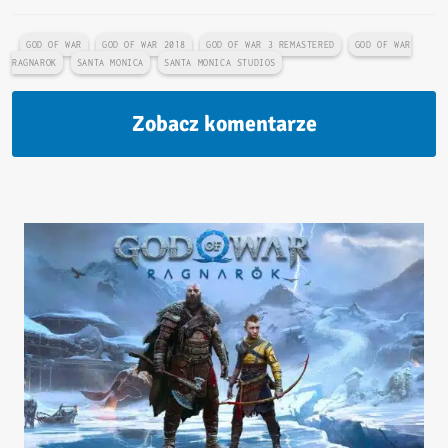
GOD OF WAR
GOD OF WAR 2018
GOD OF WAR 3 REMASTERED
GOD OF WAR
RAGNAROK
SANTA MONICA
SANTA MONICA STUDIOS
Zobacz komentarze