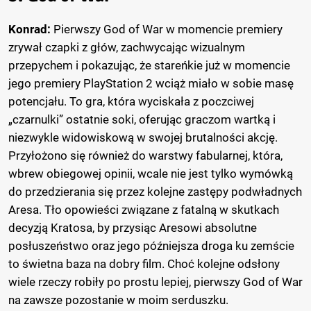
Konrad:
Pierwszy God of War w momencie premiery
zrywał czapki z głów, zachwycając wizualnym
przepychem i pokazując, że stareńkie już w momencie
jego premiery PlayStation 2 wciąż miało w sobie masę
potencjału. To gra, która wyciskała z poczciwej
„czarnulki” ostatnie soki, oferując graczom wartką i
niezwykle widowiskową w swojej brutalności akcję.
Przyłożono się również do warstwy fabularnej, która,
wbrew obiegowej opinii, wcale nie jest tylko wymówką
do przedzierania się przez kolejne zastępy podwładnych
Aresa. Tło opowieści związane z fatalną w skutkach
decyzją Kratosa, by przysiąc Aresowi absolutne
posłuszeństwo oraz jego późniejsza droga ku zemście
to świetna baza na dobry film. Choć kolejne odsłony
wiele rzeczy robiły po prostu lepiej, pierwszy God of War
na zawsze pozostanie w moim serduszku.