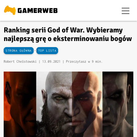
Ranking serii God of War. Wybieramy
najlepszą grę o eksterminowaniu bogów
-
STRONA GŁÓWNA
TOP LISTA
Robert Chełstowski |
13.09.2021
| Przeczytasz w 9 min.