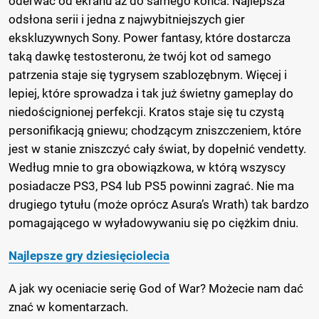
oderwać od ekranu aż do samego końca. Najlepsza
odsłona serii i jedna z najwybitniejszych gier
ekskluzywnych Sony. Power fantasy, które dostarcza
taką dawkę testosteronu, że twój kot od samego
patrzenia staje się tygrysem szablozębnym. Więcej i
lepiej, które sprowadza i tak już świetny gameplay do
niedoścignionej perfekcji. Kratos staje się tu czystą
personifikacją gniewu; chodzącym zniszczeniem, które
jest w stanie zniszczyć cały świat, by dopełnić vendetty.
Według mnie to gra obowiązkowa, w którą wszyscy
posiadacze PS3, PS4 lub PS5 powinni zagrać. Nie ma
drugiego tytułu (może oprócz Asura’s Wrath) tak bardzo
pomagającego w wyładowywaniu się po ciężkim dniu.
Najlepsze gry dziesięciolecia
A jak wy oceniacie serię God of War? Możecie nam dać
znać w komentarzach.