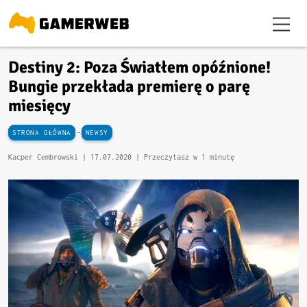
Destiny 2: Poza Światłem opóźnione!
Bungie przekłada premierę o parę
miesięcy
-
STRONA GŁÓWNA
NEWSY
Kacper Cembrowski |
17.07.2020
| Przeczytasz w 1 minutę