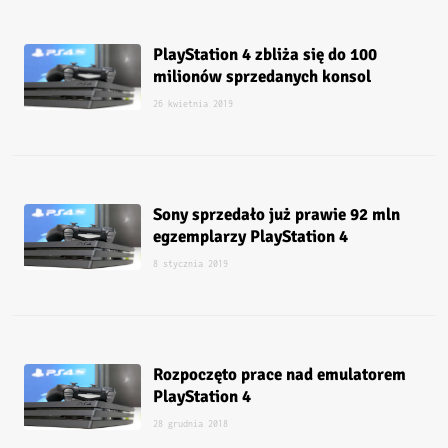
PlayStation 4 zbliża się do 100
milionów sprzedanych konsol
26 kwietnia 2019
Sony sprzedało już prawie 92 mln
egzemplarzy PlayStation 4
8 stycznia 2019
Rozpoczęto prace nad emulatorem
PlayStation 4
28 grudnia 2018