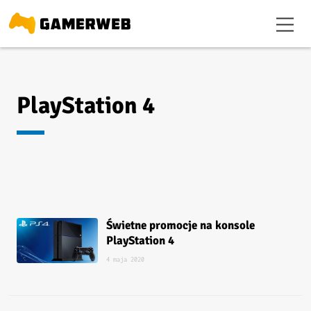
PlayStation 4
Świetne promocje na konsole
PlayStation 4
4 maja 2020