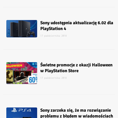
Sony udostępnia aktualizację 6.02 dla
PlayStation 4
17 października 2018
Świetne promocje z okazji Halloween
w PlayStation Store
17 października 2018
Sony zarzeka się, że ma rozwiązanie
problemu z błędem w wiadomościach