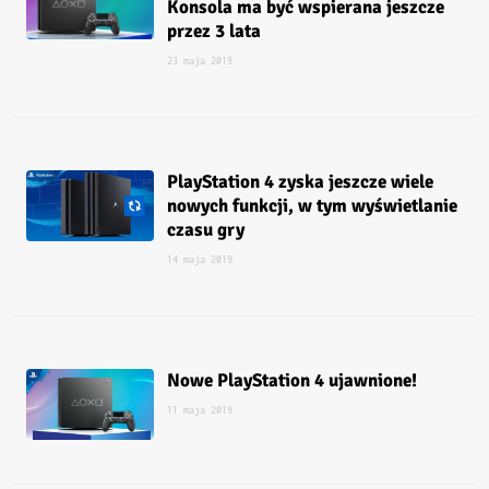
Konsola ma być wspierana jeszcze
przez 3 lata
23 maja 2019
PlayStation 4 zyska jeszcze wiele
nowych funkcji, w tym wyświetlanie
czasu gry
14 maja 2019
Nowe PlayStation 4 ujawnione!
11 maja 2019