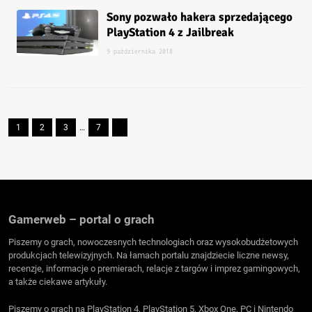
Sony pozwało hakera sprzedającego
PlayStation 4 z Jailbreak
9 października 2018
1
2
3
…
7
Gamerweb – portal o grach
Piszemy o grach, nowoczesnych technologiach oraz wysokobudżetowych
produkcjach telewizyjnych. Na łamach portalu znajdziecie liczne newsy,
recenzje, informacje o premierach, relacje z targów i imprez gamingowych,
a także ciekawe artykuły.
Piszemy o grach na PlayStation 4, PlayStation 5, Xbox One, PC i Nintendo