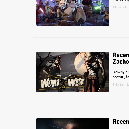
10 kwietn
Recen
Zacho
Dziwny Za
horroru, f
9 kwietni
Recen