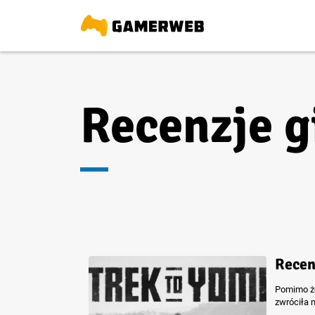
Recenzje g
Recen
Pomimo że 
zwróciła 