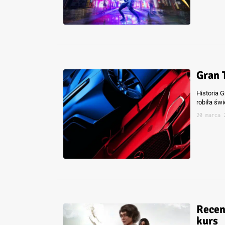
Gran 
Historia G
robiła świe
20 marca 
Recen
kurs