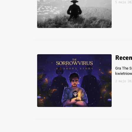
5 maja 20
Recen
Gra The S
kwietniow
2 maja 20