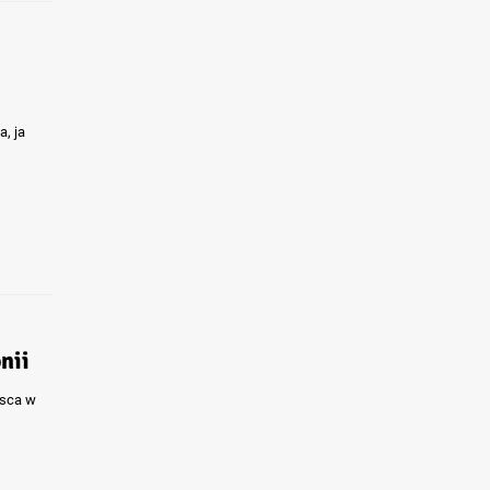
, ja
nii
jsca w