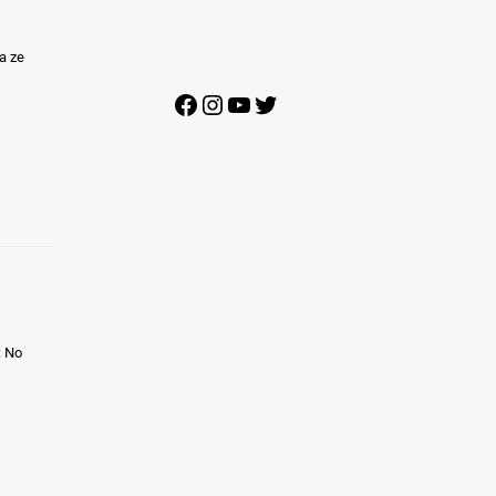
a ze
Facebook
Instagram
YouTube
Twitter
: No