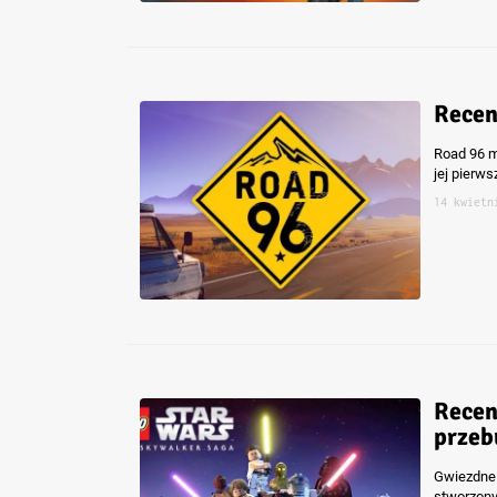
Recen
Road 96 m
jej pierws
14 kwietn
Recen
przeb
Gwiezdne 
stworzony