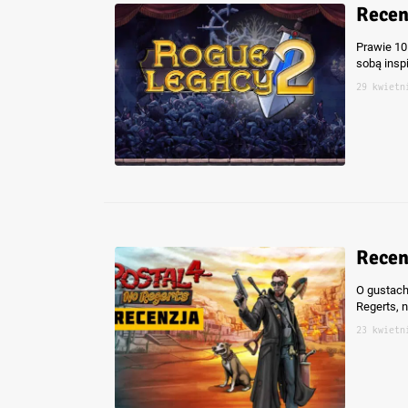
Recen
Prawie 10
sobą insp
29 kwietn
Recen
O gustach
Regerts, 
23 kwietn