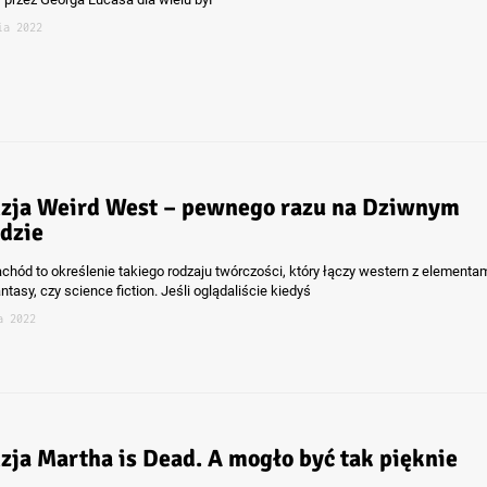
ia 2022
zja Weird West – pewnego razu na Dziwnym
dzie
chód to określenie takiego rodzaju twórczości, który łączy western z elementa
antasy, czy science fiction. Jeśli oglądaliście kiedyś
a 2022
zja Martha is Dead. A mogło być tak pięknie