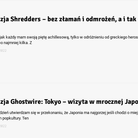
zja Shredders – bez złamań i odmrożeń, a i tak
jak każdy mam swoją piętę achillesową, tylko w odróżnieniu od greckiego herosa
o najmniej kilka. Z
2022
zja Ghostwire: Tokyo – wizyta w mrocznej Japo
 dzień utwierdzam się w przekonaniu, że Japonia ma najgorzej jeśli chodzi o mie
 popkultury. Ten
2022