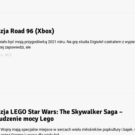
zja Road 96 (Xbox)
iało być moją przygodówką 2021 roku. Na grę studia DigixArt czekałem z wypi
zej zapowiedzi, ale
ia 2022
zja LEGO Star Wars: The Skywalker Saga –
udzenie mocy Lego
Wojny mają specjalne miejsce w sercach wielu miłośników popkultury i bajek. 
 przez Georga Lucasa dla wielu był