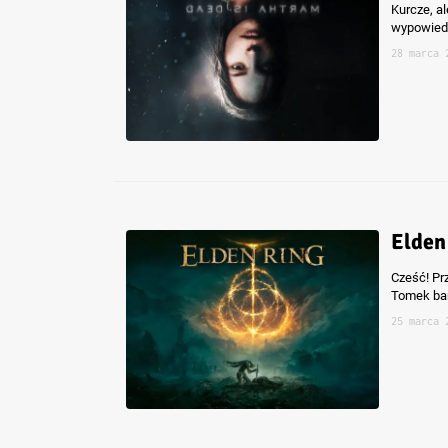
Kurcze, al
wypowied
28 marca 
Elden
Cześć! Pr
Tomek bar
25 marca 