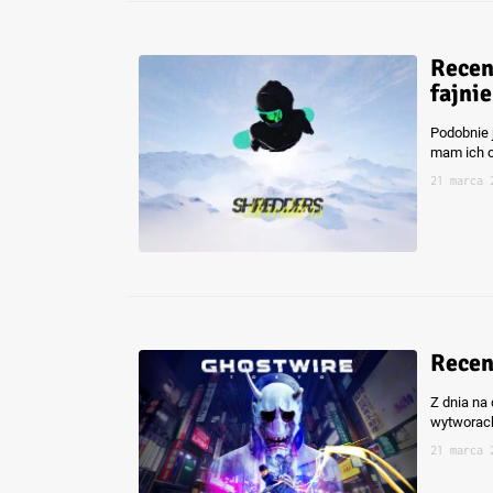
Recen
fajnie
Podobnie 
mam ich c
21 marca 
Recen
Z dnia na
wytworach
21 marca 