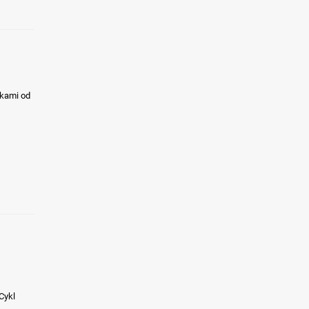
ekami od
Cykl