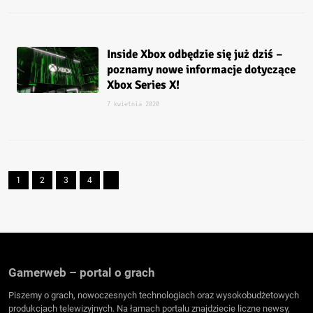
Inside Xbox odbędzie się już dziś –
poznamy nowe informacje dotyczące
Xbox Series X!
7 kwietnia 2020
1
2
3
4
Gamerweb – portal o grach
Piszemy o grach, nowoczesnych technologiach oraz wysokobudżetowych
produkcjach telewizyjnych. Na łamach portalu znajdziecie liczne newsy,