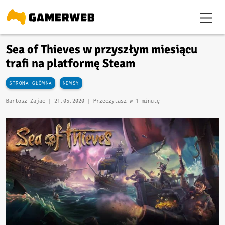
Sea of Thieves w przyszłym miesiącu
trafi na platformę Steam
-
STRONA GŁÓWNA
NEWSY
Bartosz Zając |
21.05.2020
| Przeczytasz w 1 minutę