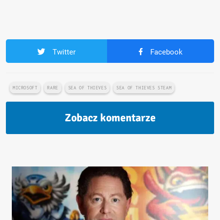
Twitter
Facebook
MICROSOFT
RARE
SEA OF THIEVES
SEA OF THIEVES STEAM
Zobacz komentarze