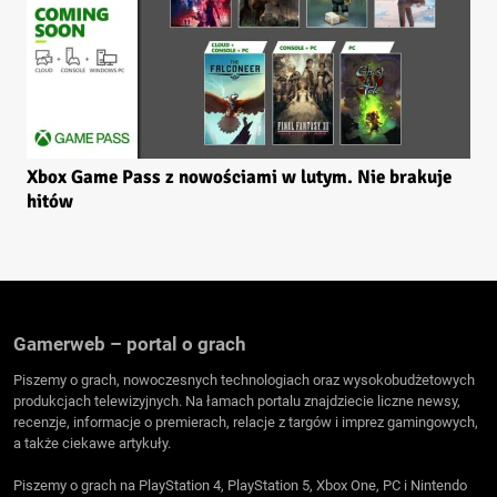
Xbox Game Pass z nowościami w lutym. Nie brakuje
hitów
Gamerweb – portal o grach
Piszemy o grach, nowoczesnych technologiach oraz wysokobudżetowych
produkcjach telewizyjnych. Na łamach portalu znajdziecie liczne newsy,
recenzje, informacje o premierach, relacje z targów i imprez gamingowych,
a także ciekawe artykuły.
Piszemy o grach na PlayStation 4, PlayStation 5, Xbox One, PC i Nintendo