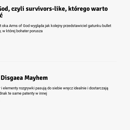
od, czyli survivors-like, którego warto
ć
t oka Arms of God wygląda jak kolejny przedstawiciel gatunku bullet
y, w której bohater porusza
6
 Disgaea Mayhem
 elementy rozgrywki pasują do siebie wręcz idealnie i dostarczają
dnak te same patenty w innej
6