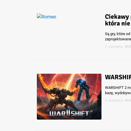
Ciekawy
która nie
Są gry, które o
zaprojektowan
2 sierpnia 202
WARSHIFT
WARSHIFT 2 ma 
bazę, wydobywa
2 sierpnia 202