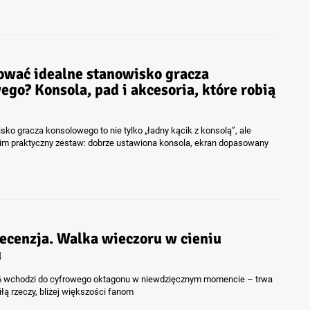
ować idealne stanowisko gracza
go? Konsola, pad i akcesoria, które robią
sko gracza konsolowego to nie tylko „ładny kącik z konsolą”, ale
im praktyczny zestaw: dobrze ustawiona konsola, ekran dopasowany
recenzja. Walka wieczoru w cieniu
u
6 wchodzi do cyfrowego oktagonu w niewdzięcznym momencie – trwa
iłą rzeczy, bliżej większości fanom