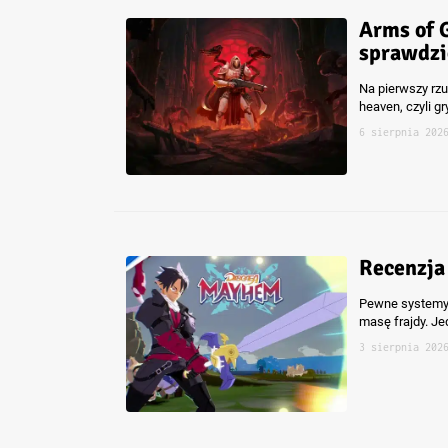
Arms of G
sprawdzi
Na pierwszy rzu
heaven, czyli gr
6 sierpnia 202
Recenzja
Pewne systemy i
masę frajdy. Je
3 sierpnia 202