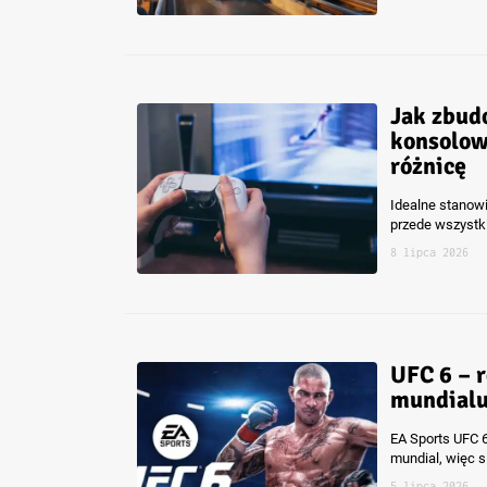
Jak zbud
konsolowe
różnicę
Idealne stanowi
przede wszystk
8 lipca 2026
UFC 6 – 
mundial
EA Sports UFC 
mundial, więc s
5 lipca 2026