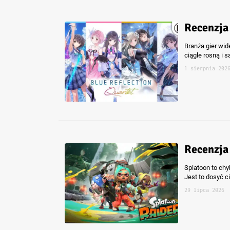
Recenzja
Branża gier wid
ciągle rosną i 
1 sierpnia 202
Recenzja
Splatoon to chy
Jest to dosyć 
29 lipca 2026