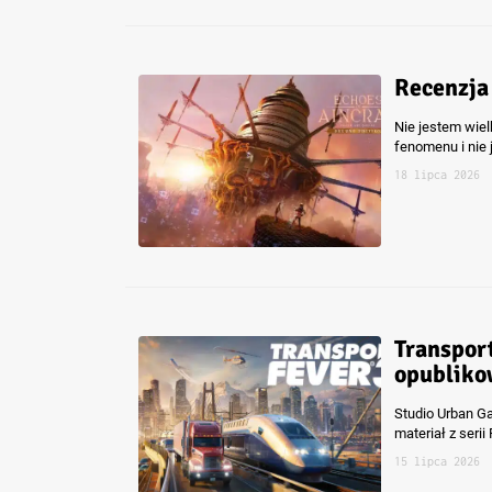
Recenzja
Nie jestem wie
fenomenu i nie
18 lipca 2026
Transport
opubliko
Studio Urban G
materiał z serii
15 lipca 2026