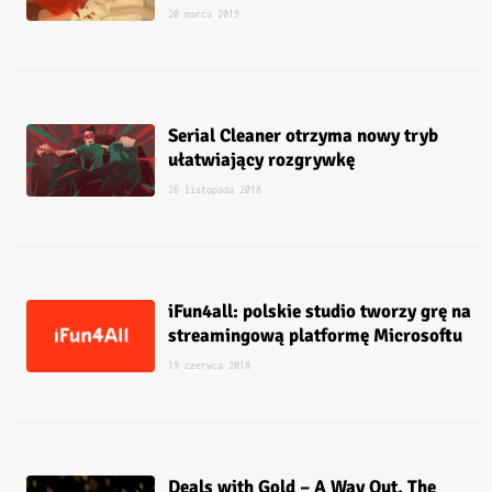
20 marca 2019
Serial Cleaner otrzyma nowy tryb
ułatwiający rozgrywkę
26 listopada 2018
iFun4all: polskie studio tworzy grę na
streamingową platformę Microsoftu
19 czerwca 2018
Deals with Gold – A Way Out, The