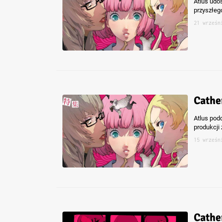
Atlus udos
przyszłego
21 wrześn
Cathe
Atlus pod
produkcji 
15 wrześn
Cathe