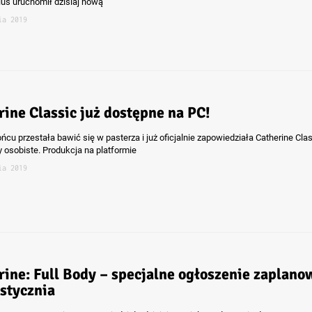
lus uruchomił dzisiaj nową
ia 2019
rine Classic już dostępne na PC!
cu przestała bawić się w pasterza i już oficjalnie zapowiedziała Catherine Cla
 osobiste. Produkcja na platformie
ia 2019
rine: Full Body – specjalne ogłoszenie zaplan
 stycznia