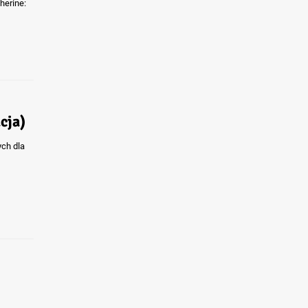
herine:
cja)
ych dla