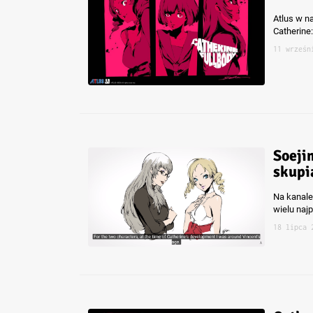
Atlus w n
Catherine:
11 wrześn
Soeji
skupi
Na kanale
wielu naj
18 lipca 