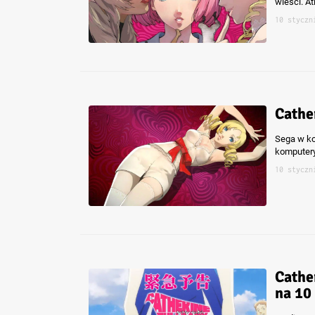
wieści. At
10 styczn
Cathe
Sega w koń
komputery
10 styczn
Cathe
na 10