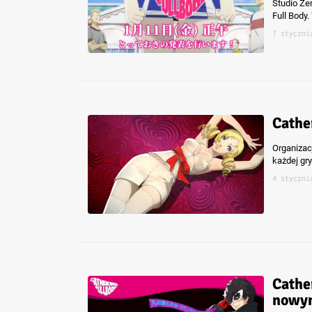
Studio Ze
Full Body
7 styczni
Cathe
Organizac
każdej gr
4 styczni
Cathe
nowym