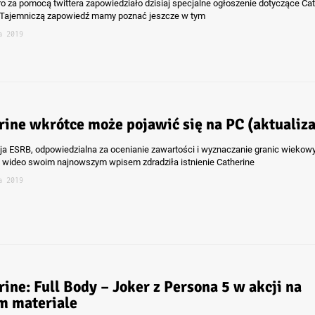
ro za pomocą twittera zapowiedziało dzisiaj specjalne ogłoszenie dotyczące Cat
. Tajemniczą zapowiedź mamy poznać jeszcze w tym
a 2019
rine wkrótce może pojawić się na PC (aktualiza
ja ESRB, odpowiedzialna za ocenianie zawartości i wyznaczanie granic wiekow
y wideo swoim najnowszym wpisem zdradziła istnienie Catherine
a 2019
rine: Full Body – Joker z Persona 5 w akcji na
 materiale