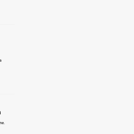
a
h
ne.