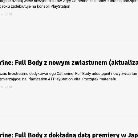
tępnił dzisiaj wiele nowych zrzutów z gry Catherine: Full Body, która na początk
 roku zadebiutuje na konsoli PlayStation
ia 2018
rine: Full Body z nowym zwiastunem (aktualiza
czas livestreamu dedykowanego Catherine: Full Body udostępnił nowy zwiastun
zmierzającej na PlayStation 4 i PlayStation Vita. Początek materiału
ia 2018
rine: Full Body z dokładną datą premiery w Jap