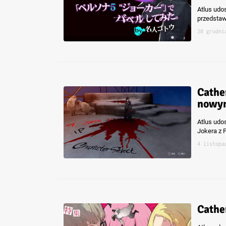
Atlus udos
przedstaw
20 grudni
Cathe
nowym
Atlus udos
Jokera z P
4 listopa
Cathe