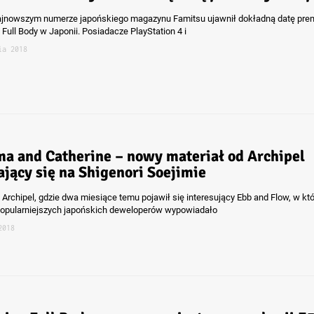
ajnowszym numerze japońskiego magazynu Famitsu ujawnił dokładną datę pre
 Full Body w Japonii. Posiadacze PlayStation 4 i
ia 2018
ma and Catherine – nowy materiał od Archipel
ający się na Shigenori Soejimie
 Archipel, gdzie dwa miesiące temu pojawił się interesujący Ebb and Flow, w kt
popularniejszych japońskich deweloperów wypowiadało
2018