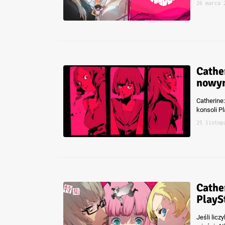
26 marca 
Cathe
nowym
Catherine
konsoli P
25 listop
Cathe
PlayS
Jeśli licz