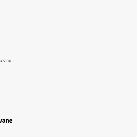
ssic na
owane