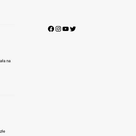
Facebook
Instagram
YouTube
Twitter
ała na
 złe