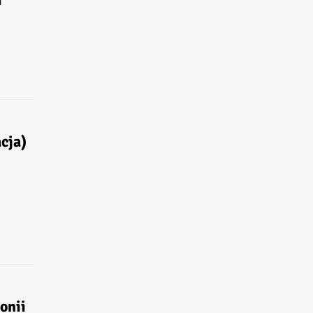
u
cja)
onii