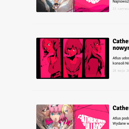
Najnowszy
23 czerwc
Cathe
nowym
Atlus udos
konsoli N
28 maja 2
Cathe
Atlus pod
Wydane w 