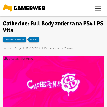
Catherine: Full Body zmierza na PS4 i PS
Vita
-
STRONA GŁÓWNA
NEWSY
Bartosz Zając |
19.12.2017
| Przeczytasz w 2 min.