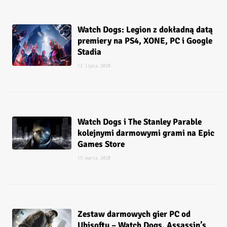
Watch Dogs: Legion z dokładną datą
premiery na PS4, XONE, PC i Google
Stadia
12 lipca 2020
Watch Dogs i The Stanley Parable
kolejnymi darmowymi grami na Epic
Games Store
15 marca 2020
Zestaw darmowych gier PC od
Ubisoftu – Watch Dogs, Assassin’s