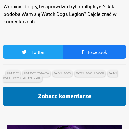
Wrócicie do gry, by sprawdzić tryb multiplayer? Jak
podoba Wam się Watch Dogs Legion? Dajcie znać w
komentarzach.
Twitter
Facebook
UBISOFT
UBISOFT TORONTO
WATCH DOGS
WATCH DOGS LEGION
WATCH
DOGS LEGION MULTIPLAYER
Zobacz komentarze