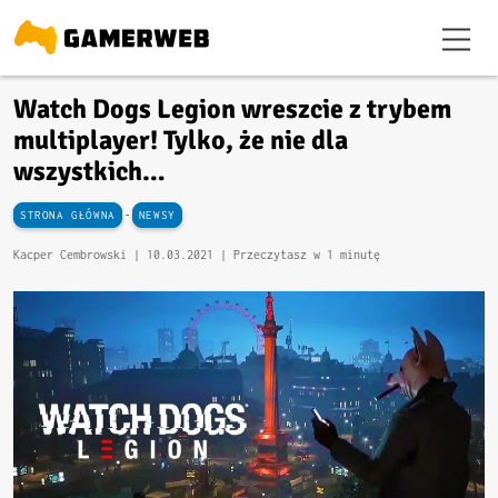
Watch Dogs Legion wreszcie z trybem
multiplayer! Tylko, że nie dla
wszystkich…
-
STRONA GŁÓWNA
NEWSY
Kacper Cembrowski |
10.03.2021
| Przeczytasz w 1 minutę