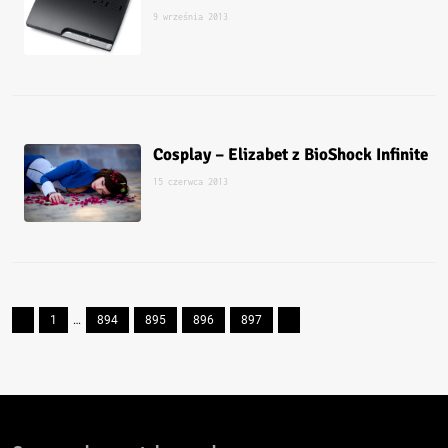
9 września 2013
Cosplay – Elizabet z BioShock Infinite
15 czerwca 2013
1
…
894
895
896
897