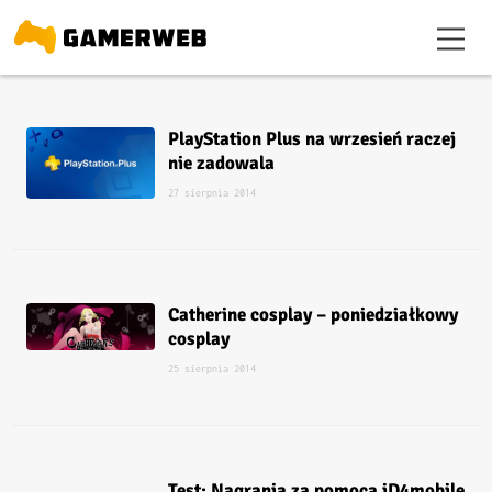
PlayStation Plus na wrzesień raczej
nie zadowala
27 sierpnia 2014
Catherine cosplay – poniedziałkowy
cosplay
25 sierpnia 2014
Test: Nagrania za pomocą iD4mobile