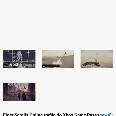
Elder Scrolls Online trafiło do Xbox Game Pass (
news
):