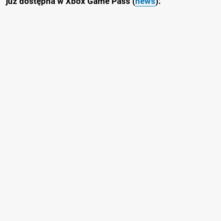
już dostępna w Xbox Game Pass (
news
):