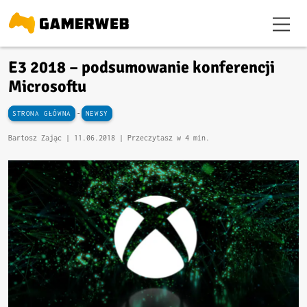
E3 2018 – podsumowanie konferencji
Microsoftu
-
STRONA GŁÓWNA
NEWSY
Bartosz Zając |
11.06.2018
| Przeczytasz w 4 min.