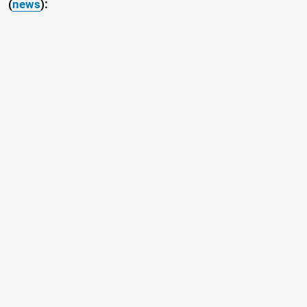
(
news
):