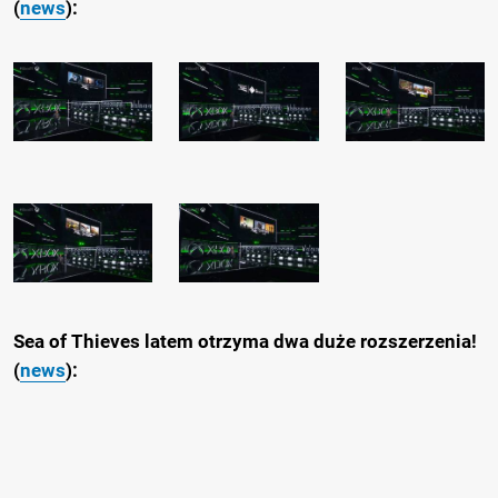
(
news
):
Sea of Thieves latem otrzyma dwa duże rozszerzenia!
(
news
):