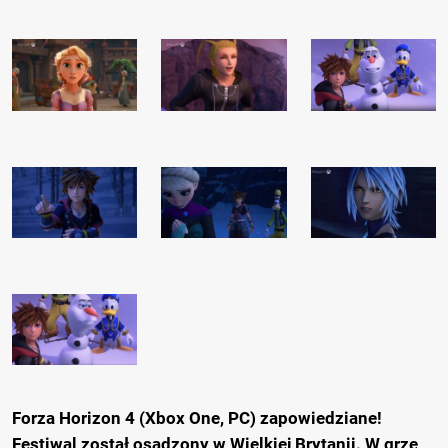
Forza Horizon 4 (Xbox One, PC) zapowiedziane!
Festiwal został osadzony w Wielkiej Brytanii. W grze