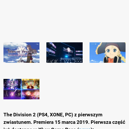
The Division 2 (PS4, XONE, PC) z pierwszym
zwiastunem. Premiera 15 marca 2019. Pierwsza część