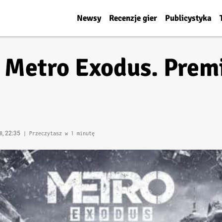
Newsy
Recenzje gier
Publicystyka
Metro Exodus. Prem
, 22:35
8
| Przeczytasz w 1 minutę