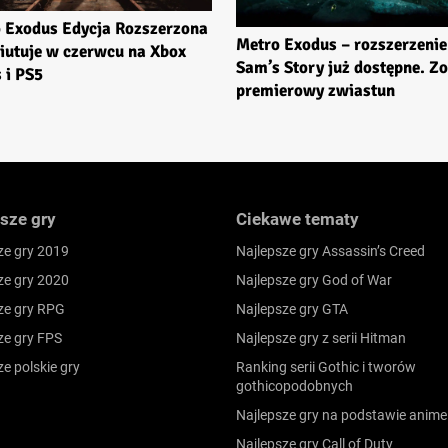
 Exodus Edycja Rozszerzona
Metro Exodus – rozszerzenie
iutuje w czerwcu na Xbox
Sam’s Story już dostępne. Z
 i PS5
premierowy zwiastun
sze gry
Ciekawe tematy
ze gry 2019
Najlepsze gry Assassin’s Creed
ze gry 2020
Najlepsze gry God of War
ze gry RPG
Najlepsze gry GTA
ze gry FPS
Najlepsze gry z serii Hitman
ze polskie gry
Ranking serii Gothic i tworów
gothicopodobnych
Najlepsze gry na podstawie anime
Najlepsze gry Call of Duty