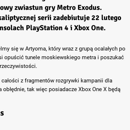
nowy zwiastun gry Metro Exodus.
aliptycznej serii zadebiutuje 22 lutego
nsolach PlayStation 4 i Xbox One.
my się w Artyoma, który wraz z grupą ocalałych po
si opuścić tunele moskiewskiego metra i poszukać
zeczywistości.
w całości z fragmentów rozgrywki kampanii dla
a obłędnie, tak więc posiadacze Xbox One X będą
s