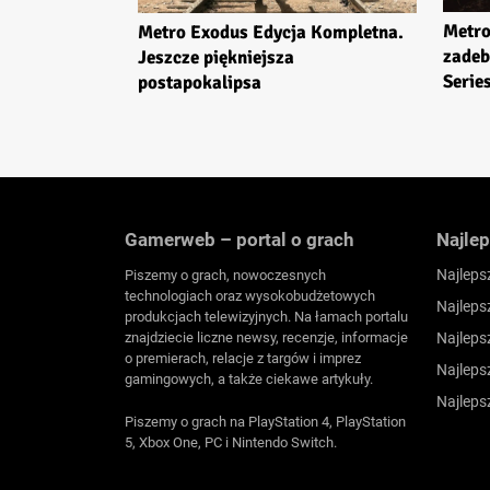
Metro
Metro Exodus Edycja Kompletna.
zadeb
Jeszcze piękniejsza
Series
postapokalipsa
Gamerweb – portal o grach
Najlep
Najleps
Piszemy o grach, nowoczesnych
technologiach oraz wysokobudżetowych
Najleps
produkcjach telewizyjnych. Na łamach portalu
znajdziecie liczne newsy, recenzje, informacje
Najleps
o premierach, relacje z targów i imprez
Najleps
gamingowych, a także ciekawe artykuły.
Najleps
Piszemy o grach na PlayStation 4, PlayStation
5, Xbox One, PC i Nintendo Switch.