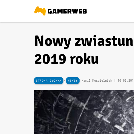
Nowy zwiastun 
2019 roku
-
Kamil Kościelniak |
10.06.201
STRONA GŁÓWNA
NEWSY