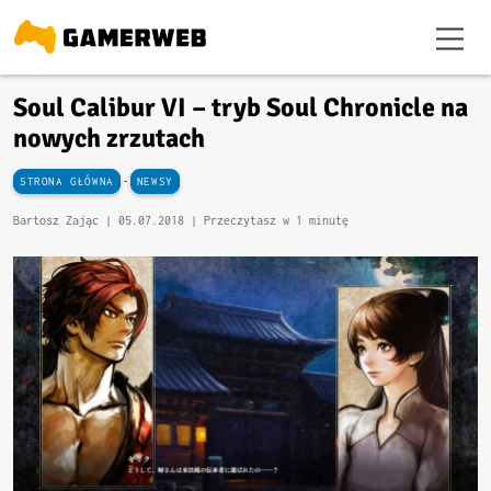
Soul Calibur VI – tryb Soul Chronicle na
nowych zrzutach
-
STRONA GŁÓWNA
NEWSY
Bartosz Zając |
05.07.2018
| Przeczytasz w 1 minutę