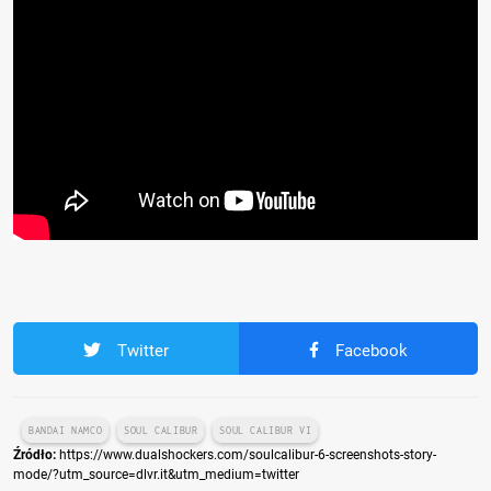
Twitter
Facebook
BANDAI NAMCO
SOUL CALIBUR
SOUL CALIBUR VI
Źródło:
https://www.dualshockers.com/soulcalibur-6-screenshots-story-
mode/?utm_source=dlvr.it&utm_medium=twitter