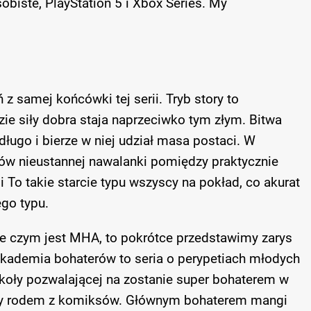
iste, PlayStation 5 i Xbox Series. My
z samej końcówki tej serii. Tryb story to
dzie siły dobra staja naprzeciwko tym złym. Bitwa
 długo i bierze w niej udział masa postaci. W
ów nieustannej nawalanki pomiędzy praktycznie
To takie starcie typu wszyscy na pokład, co akurat
ego typu.
nie czym jest MHA, to pokrótce przedstawimy zarys
Akademia bohaterów to seria o perypetiach młodych
koły pozwalającej na zostanie super bohaterem w
ńcy rodem z komiksów. Głównym bohaterem mangi