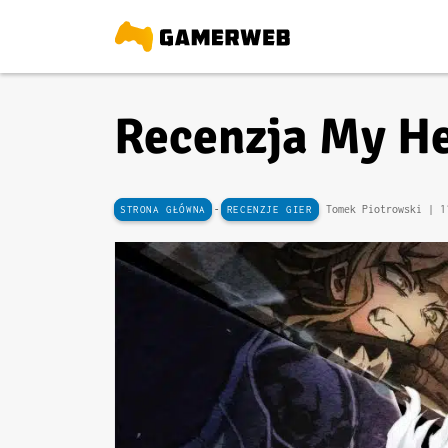
Recenzja My He
-
Tomek Piotrowski |
1
STRONA GŁÓWNA
RECENZJE GIER