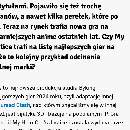
tytułami. Pojawiło się też trochę
fanów, a nawet kilka perełek, które po
 Teraz na rynek trafia nowa gra na
arniejszych anime ostatnich lat. Czy My
ice trafi na listę najlepszych gier na
e to kolejny przykład odcinania
nej marki?
e to najnowsza produkcja studia Byking
gorszych gier 2024 roku, czyli adaptację innej
Cursed Clash
, nad którym znęcaliśmy się w innej
eż jest bijatyka 3D i bazuje na popularnym IP. Gra
serii My Hero One’s Justice i została wydana przez