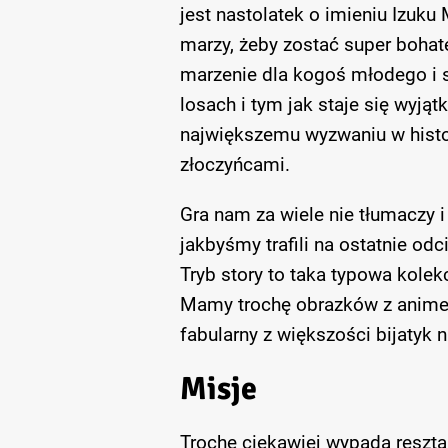
jest nastolatek o imieniu Izuku
marzy, żeby zostać super bohate
marzenie dla kogoś młodego i s
losach i tym jak staje się wyj
największemu wyzwaniu w histor
złoczyńcami.
Gra nam za wiele nie tłumaczy i
jakbyśmy trafili na ostatnie odci
Tryb story to taka typowa kole
Mamy trochę obrazków z anime i 
fabularny z większości bijatyk 
Misje
Trochę ciekawiej wypada reszta