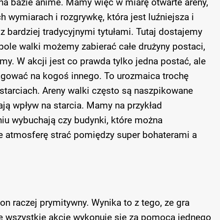
 na bazie anime. Mamy więc w miarę otwarte areny,
 wymiarach i rozgrywkę, która jest luźniejsza i
 bardziej tradycyjnymi tytułami. Tutaj dostajemy
 pole walki możemy zabierać całe drużyny postaci,
y. W akcji jest co prawda tylko jedna postać, ale
agować na kogoś innego. To urozmaica trochę
 starciach. Areny walki często są naszpikowane
ją wpływ na starcia. Mamy na przykład
iu wybuchają czy budynki, które można
 atmosferę strać pomiędzy super bohaterami a
on raczej prymitywny. Wynika to z tego, ze gra
ze wszystkie akcje wykonuje się za pomocą jednego