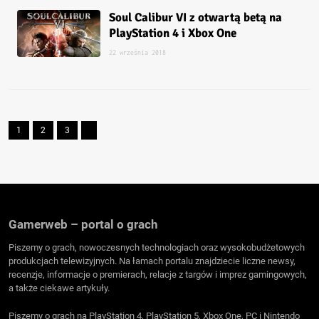
Soul Calibur VI z otwartą betą na
PlayStation 4 i Xbox One
22 września 2018
1
2
3
Gamerweb – portal o grach
Piszemy o grach, nowoczesnych technologiach oraz wysokobudżetowych
produkcjach telewizyjnych. Na łamach portalu znajdziecie liczne newsy,
recenzje, informacje o premierach, relacje z targów i imprez gamingowych,
a także ciekawe artykuły.
Piszemy o grach na PlayStation 4, PlayStation 5, Xbox One, PC i Nintendo