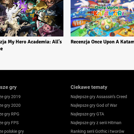
zja My Hero Academia: All’s
Recenzja Once Upon A Katam
ce
sze gry
Ciekawe tematy
ze gry 2019
Najlepsze gry Assassin’s Creed
ze gry 2020
Najlepsze gry God of War
ze gry RPG
Najlepsze gry GTA
ze gry FPS
Najlepsze gry z serii Hitman
ze polskie gry
Ranking serii Gothic i tworów