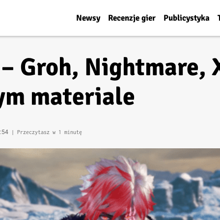
Newsy
Recenzje gier
Publicystyka
 – Groh, Nightmare, 
ym materiale
9:54
| Przeczytasz w 1 minutę