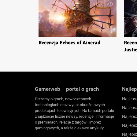
Recenzja Echoes of Aincrad
Recen
Justi
Gamerweb – portal o grach
Najlep
Najleps
Piszemy o grach, nowoczesnych
technologiach oraz wysokobudżetowych
Najleps
produkcjach telewizyjnych. Na łamach portalu
znajdziecie liczne newsy, recenzje, informacje
Najleps
o premierach, relacje z targów i imprez
Najleps
gamingowych, a także ciekawe artykuły.
Najleps