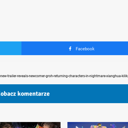
Facebook
ew-trailer-reveals-newcomer-groh-returning-characters-in-nightmare-xianghua-kilik
obacz komentarze