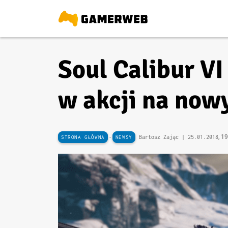
Soul Calibur VI
w akcji na now
-
, 1
Bartosz Zając |
25.01.2018
STRONA GŁÓWNA
NEWSY