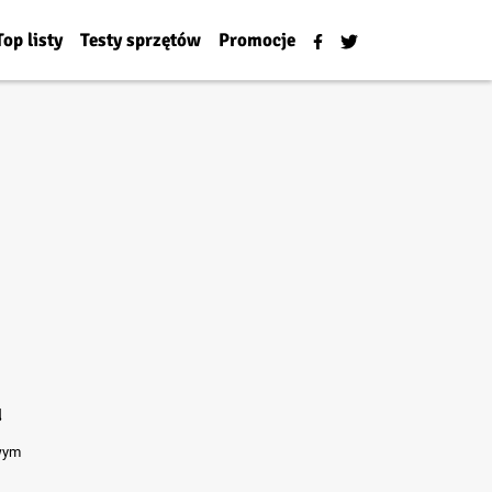
Top listy
Testy sprzętów
Promocje
u
owym