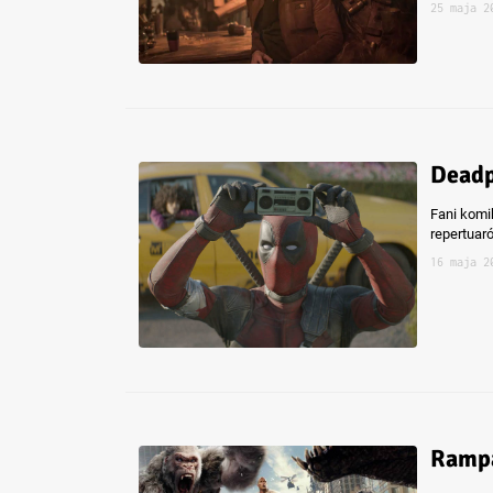
25 maja 2
Deadp
Fani komi
repertuar
16 maja 2
Rampa