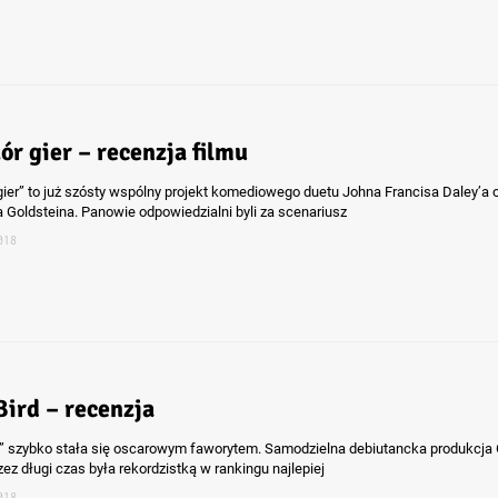
ór gier – recenzja filmu
gier” to już szósty wspólny projekt komediowego duetu Johna Francisa Daley’a 
 Goldsteina. Panowie odpowiedzialni byli za scenariusz
018
Bird – recenzja
d” szybko stała się oscarowym faworytem. Samodzielna debiutancka produkcja 
ez długi czas była rekordzistką w rankingu najlepiej
018