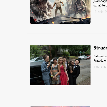
„Rampage:
uznać tę d
12 maja 2
Straż
Bal matur
Prawdziwy
5 maja 20