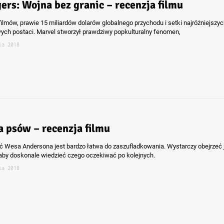
ers: Wojna bez granic – recenzja filmu
 filmów, prawie 15 miliardów dolarów globalnego przychodu i setki najróżniejszy
ch postaci. Marvel stworzył prawdziwy popkulturalny fenomen,
ia 2018
 psów – recenzja filmu
 Wesa Andersona jest bardzo łatwa do zaszufladkowania. Wystarczy obejrzeć 
, aby doskonale wiedzieć czego oczekiwać po kolejnych.
ia 2018