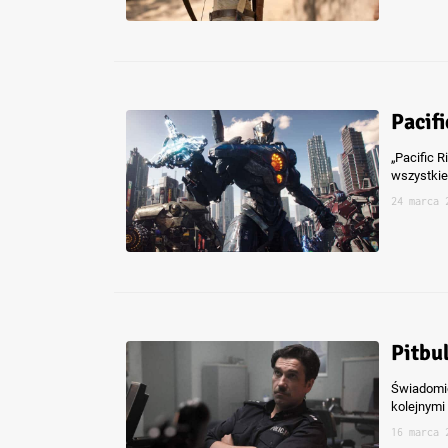
Pacifi
„Pacific R
wszystkie
24 marca 
Pitbul
Świadomie
kolejnymi 
16 marca 