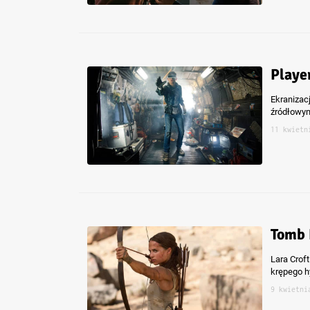
Playe
Ekranizac
źródłowym,
11 kwietn
Tomb 
Lara Croft
krępego h
9 kwietni