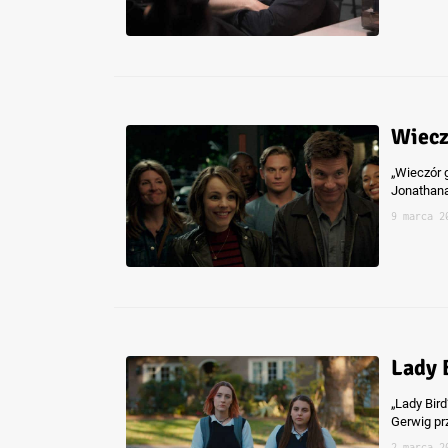
Wiecz
„Wieczór 
Jonathana
9 marca 2
Lady 
„Lady Bir
Gerwig prz
2 marca 2