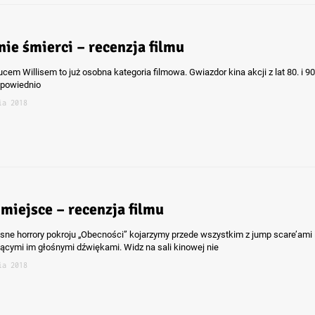
nie śmierci – recenzja filmu
ucem Willisem to już osobna kategoria filmowa. Gwiazdor kina akcji z lat 80. i 90
odpowiednio
ia 2018
 miejsce – recenzja filmu
ne horrory pokroju „Obecności” kojarzymy przede wszystkim z jump scare’ami 
ącymi im głośnymi dźwiękami. Widz na sali kinowej nie
ia 2018