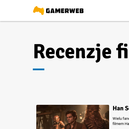
Recenzje 
Han S
Wielu fan
filmem Ha