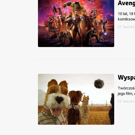
Aveng
10 lat, 18
komiksowy
27 kwietn
Wyspa
Twórczość
jego film
22 kwietn