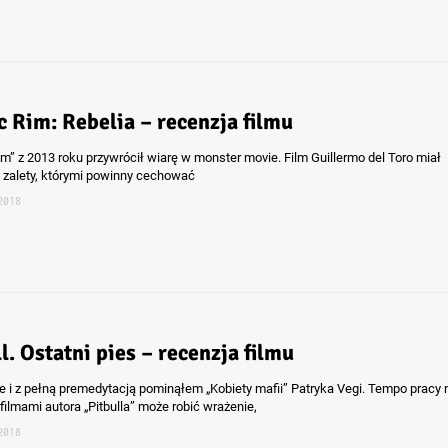
c Rim: Rebelia – recenzja filmu
im” z 2013 roku przywrócił wiarę w monster movie. Film Guillermo del Toro miał
 zalety, którymi powinny cechować
2018
l. Ostatni pies – recenzja filmu
 i z pełną premedytacją pominąłem „Kobiety mafii” Patryka Vegi. Tempo pracy 
filmami autora „Pitbulla” może robić wrażenie,
2018