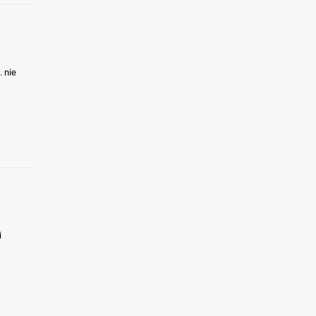
. nie
i