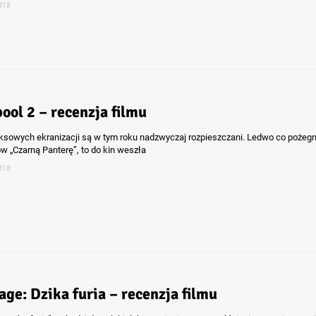
018
ool 2 – recenzja filmu
ksowych ekranizacji są w tym roku nadzwyczaj rozpieszczani. Ledwo co pożegn
ów „Czarną Panterę”, to do kin weszła
018
ge: Dzika furia – recenzja filmu