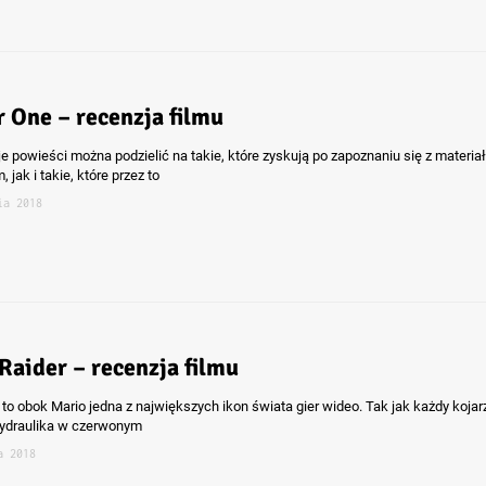
r One – recenzja filmu
je powieści można podzielić na takie, które zyskują po zapoznaniu się z materi
 jak i takie, które przez to
ia 2018
Raider – recenzja filmu
 to obok Mario jedna z największych ikon świata gier wideo. Tak jak każdy kojar
ydraulika w czerwonym
a 2018