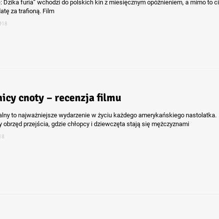
 Dzika furia” wchodzi do polskich kin z miesięcznym opóźnieniem, a mimo to c
atę za trafioną. Film
018
nicy cnoty – recenzja filmu
alny to najważniejsze wydarzenie w życiu każdego amerykańskiego nastolatka.
 obrzęd przejścia, gdzie chłopcy i dziewczęta stają się mężczyznami
18