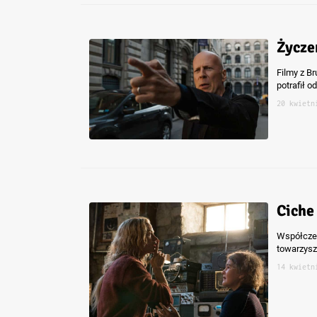
Życze
Filmy z Br
potrafił 
20 kwietn
Ciche
Współczes
towarzysz
14 kwietn