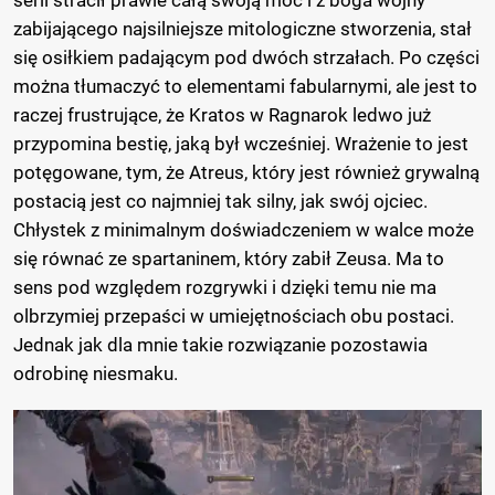
serii stracił prawie całą swoją moc i z boga wojny
zabijającego najsilniejsze mitologiczne stworzenia, stał
się osiłkiem padającym pod dwóch strzałach. Po części
można tłumaczyć to elementami fabularnymi, ale jest to
raczej frustrujące, że Kratos w Ragnarok ledwo już
przypomina bestię, jaką był wcześniej. Wrażenie to jest
potęgowane, tym, że Atreus, który jest również grywalną
postacią jest co najmniej tak silny, jak swój ojciec.
Chłystek z minimalnym doświadczeniem w walce może
się równać ze spartaninem, który zabił Zeusa. Ma to
sens pod względem rozgrywki i dzięki temu nie ma
olbrzymiej przepaści w umiejętnościach obu postaci.
Jednak jak dla mnie takie rozwiązanie pozostawia
odrobinę niesmaku.