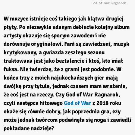
God of War Ragnarok
W muzyce istnieje coś takiego jak klątwa drugiej
płyty. Po niezwykle udanym debiucie kolejny album
artysty okazuje się sporym zawodem i nie
dorównuje oryginałowi. Fani są zawiedzeni, muzyk
krytykowany, a gwiazda zeszłego sezonu
traktowana jest jako beztalencie i ktoś, kto miał
fuksa. Nie twierdzę, że z grami jest podobnie. W
końcu trzy z moich najukochańszych gier mają
dwójkę przy tytule, jednak czasem mam wrażenie,
że coś jest na rzeczy. Czy God of War Ragnarok,
czyli następca hitowego
God of War
z 2018 roku
okaże się równie dobry, jak poprzednia gra, czy
może jednak twórcom podwinęła się noga i zawiedli
pokładane nadzieje?