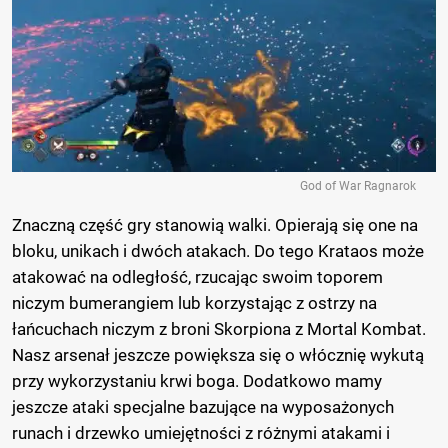
God of War Ragnarok
Znaczną część gry stanowią walki. Opierają się one na
bloku, unikach i dwóch atakach. Do tego Krataos może
atakować na odległość, rzucając swoim toporem
niczym bumerangiem lub korzystając z ostrzy na
łańcuchach niczym z broni Skorpiona z Mortal Kombat.
Nasz arsenał jeszcze powiększa się o włócznię wykutą
przy wykorzystaniu krwi boga. Dodatkowo mamy
jeszcze ataki specjalne bazujące na wyposażonych
runach i drzewko umiejętności z różnymi atakami i