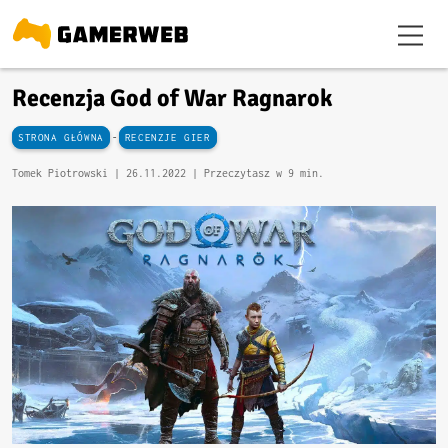
Recenzja God of War Ragnarok
-
STRONA GŁÓWNA
RECENZJE GIER
Tomek Piotrowski |
26.11.2022
| Przeczytasz w 9 min.