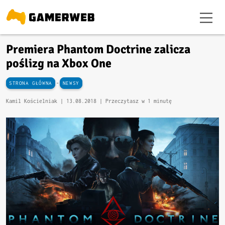
Premiera Phantom Doctrine zalicza
poślizg na Xbox One
-
STRONA GŁÓWNA
NEWSY
Kamil Kościelniak |
13.08.2018
| Przeczytasz w 1 minutę