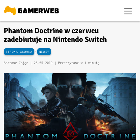
Phantom Doctrine w czerwcu
zadebiutuje na Nintendo Switch
-
STRONA GŁÓWNA
NEWSY
Bartosz Zając |
28.05.2019
| Przeczytasz w 1 minutę