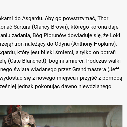
rokami do Asgardu. Aby go powstrzymać, Thor
nać Surtura (Clancy Brown), którego korona daje
aniu zadania, Bóg Piorunów dowiaduje się, że Loki
zejął tron należący do Odyna (Anthony Hopkins).
ardu, który jest bliski śmierci, a tylko on potrafi
ę (Cate Blanchett), bogini śmierci. Podczas walki
nanego świata władanego przez Grandmastera (Jeff
 wydostać się z nowego miejsca i przyjść z pomocą
ześniej jednak pokonując dawno niewdzianego