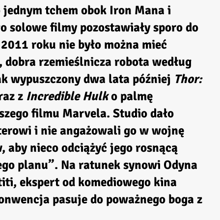
go jednym tchem obok Iron Mana i
go solowe filmy pozostawiały sporo do
 2011 roku nie było można mieć
, dobra rzemieślnicza robota według
tak wypuszczony dwa lata później
Thor:
raz z
Incredible Hulk
o palmę
szego filmu Marvela. Studio dało
erowi i nie angażowali go w wojnę
aby nieco odciążyć jego rosnącą
ego planu”. Na ratunek synowi Odyna
titi, ekspert od komediowego kina
konwencja pasuje do poważnego boga z