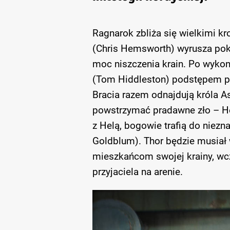
Ragnarok zbliża się wielkimi k
(Chris Hemsworth) wyrusza poko
moc niszczenia krain. Po wykon
(Tom Hiddleston) podstępem pr
Bracia razem odnajdują króla Asg
powstrzymać pradawne zło – Hel
z Helą, bogowie trafią do niez
Goldblum). Thor będzie musiał
mieszkańcom swojej krainy, wc
przyjaciela na arenie.