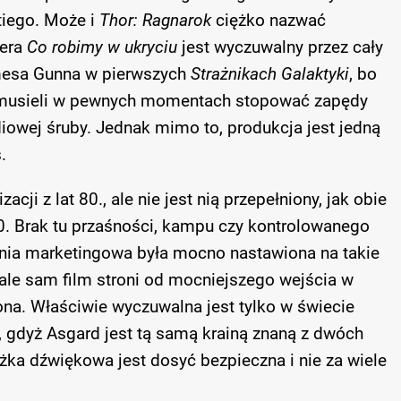
tiego. Może i
Thor: Ragnarok
ciężko nazwać
sera
Co robimy w ukryciu
jest wyczuwalny przez cały
amesa Gunna w pierwszych
Strażnikach Galaktyki
, bo
i musieli w pewnych momentach stopować zapędy
owej śruby. Jednak mimo to, produkcja jest jedną
.
acji z lat 80., ale nie jest nią przepełniony, jak obie
0. Brak tu przaśności, kampu czy kontrolowanego
ia marketingowa była mocno nastawiona na takie
 ale sam film stroni od mocniejszego wejścia w
ona. Właściwie wyczuwalna jest tylko w świecie
 gdyż Asgard jest tą samą krainą znaną z dwóch
żka dźwiękowa jest dosyć bezpieczna i nie za wiele