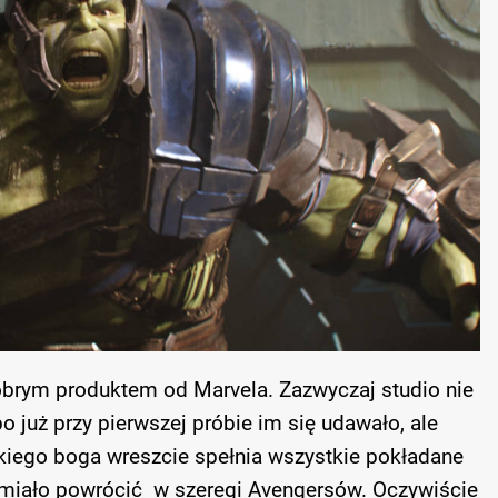
obrym produktem od Marvela. Zazwyczaj studio nie
o już przy pierwszej próbie im się udawało, ale
kiego boga wreszcie spełnia wszystkie pokładane
miało powrócić w szeregi Avengersów. Oczywiście