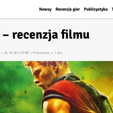
Newsy
Recenzje gier
Publicystyka
– recenzja filmu
, 21:50
i |
28.10.2017
| Przeczytasz w 7 min.