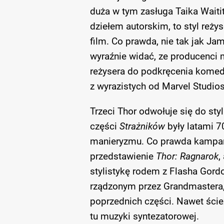
duża w tym zasługa Taika Waiti
dziełem autorskim, to styl reży
film. Co prawda, nie tak jak J
wyraźnie widać, ze producenc
reżysera do podkręcenia komedi
z wyrazistych od Marvel Studios
Trzeci Thor odwołuje się do styliz
części
Strażników
były latami 7
manieryzmu. Co prawda kampan
przedstawienie
Thor: Ragnarok
,
stylistykę rodem z Flasha Gord
rządzonym przez Grandmastera,
poprzednich części. Nawet ście
tu muzyki syntezatorowej.