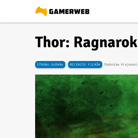
Thor: Ragnarok 
-
Radosław Krajewsk
STRONA GŁÓWNA
RECENZJE FILMÓW