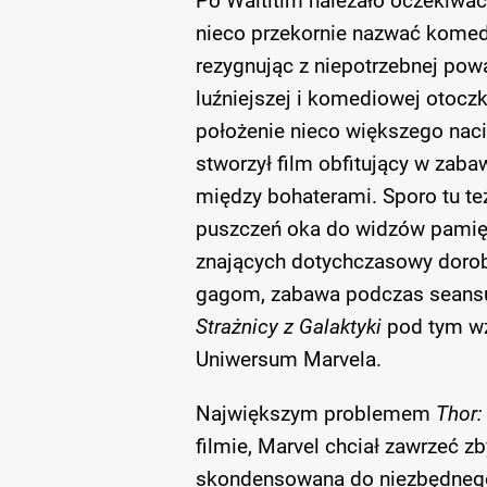
Po Waititim należało oczekiwać
nieco przekornie nazwać komedi
rezygnując z niepotrzebnej powa
luźniejszej i komediowej otoczk
położenie nieco większego naci
stworzył film obfitujący w za
między bohaterami. Sporo tu te
puszczeń oka do widzów pamięta
znających dotychczasowy dorob
gagom, zabawa podczas seansu 
Strażnicy z Galaktyki
pod tym wz
Uniwersum Marvela.
Największym problemem
Thor:
filmie, Marvel chciał zawrzeć zb
skondensowana do niezbędnego