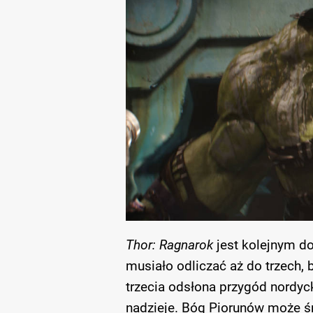
Thor: Ragnarok
jest kolejnym d
musiało odliczać aż do trzech, b
trzecia odsłona przygód nordyc
nadzieje. Bóg Piorunów może ś