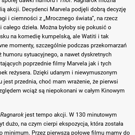
 sporej dawki humoru i
Thor: Ragnarok
można
ą akcji. Decydenci Marvela podjęli dobrą decyzję
gi i ciemności z „Mrocznego świata”, na rzecz
i całego dzieła. Można byłoby się pokusić o
sku na komedię kumpelską, ale Watiti i tak
bawne momenty, szczególnie podczas przekomarzań
ż humoru sytuacyjnego, a nawet dyskretnych
jących poprzednie filmy Marvela jak i tych
ek reżysera. Dzięki udanym i niewymuszonym
jest przednia, choć mam wrażenie, że pierwsi
ględem wciąż są niepokonani w całym Kinowym
 Ragnarok
jest tempo akcji. W 130 minutowym
yt dużo, na czym cierpi ekspozycja, która została
 minimum. Przez pierwszą połowę filmu mamy do