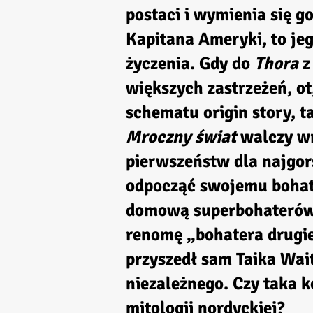
postaci i wymienia się 
Kapitana Ameryki, to je
życzenia. Gdy do
Thora
z
większych zastrzeżeń, ot
schematu origin story, 
Mroczny świat
walczy w
pierwszeństw dla najgor
odpocząć swojemu bohat
domową superbohaterów, 
renomę „bohatera drugi
przyszedł sam Taika Wai
niezależnego. Czy taka 
mitologii nordyckiej?