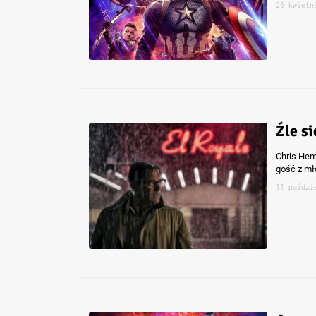
26 kwietn
Źle si
Chris Hem
gość z mł
11 paździ