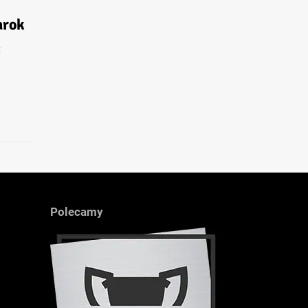
arok
:
Polecamy