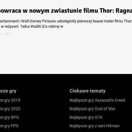
powraca w nowym zwiastunie filmu Thor: Ragn
ertainment i Walt Disney Pictures udostępniły pierwszy teaser trailer filmu Thor
w reżyserii Taika Waititi (Co robimy w
ia 2017
sze gry
Ciekawe tematy
ze gry 2019
Najlepsze gry Assassin’s Creed
ze gry 2020
Najlepsze gry God of War
ze gry RPG
Najlepsze gry GTA
ze gry FPS
Najlepsze gry z serii Hitman