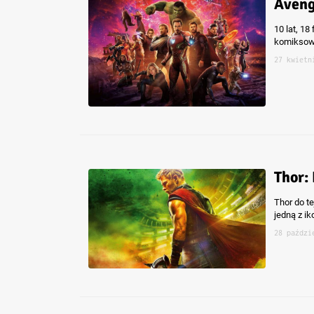
Aveng
10 lat, 18
komiksowy
27 kwietn
Thor:
Thor do t
jedną z i
28 paździ