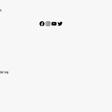
ch
Facebook
Instagram
YouTube
Twitter
ał się