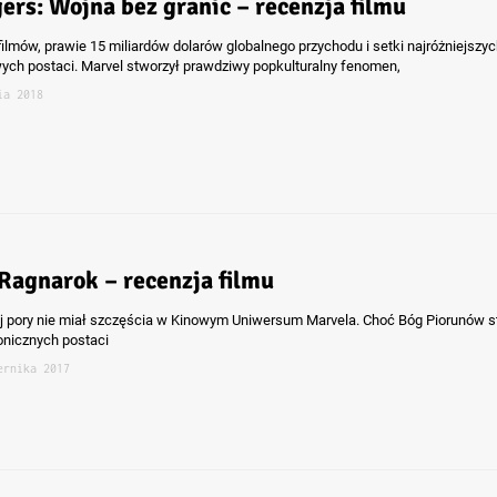
ers: Wojna bez granic – recenzja filmu
 filmów, prawie 15 miliardów dolarów globalnego przychodu i setki najróżniejszy
ch postaci. Marvel stworzył prawdziwy popkulturalny fenomen,
ia 2018
 Ragnarok – recenzja filmu
ej pory nie miał szczęścia w Kinowym Uniwersum Marvela. Choć Bóg Piorunów st
konicznych postaci
ernika 2017