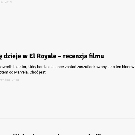
ia 2019
ę dzieje w El Royale – recenzja filmu
sworth to aktor, który bardzo nie chce zostać zaszufladkowany jako ten blondw
otem od Marvela. Choć jest
ernika 2018