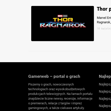
Thor 
Marvel Ent
Ragnarok, 
10 kwietn
Gamerweb – portal o grach
Najlep
Najleps
Piszemy o grach, nowoczesnych
technologiach oraz wysokobudżetowych
Najleps
produkcjach telewizyjnych. Na łamach portalu
znajdziecie liczne newsy, recenzje, informacje
Najleps
o premierach, relacje z targów i imprez
Najleps
gamingowych, a także ciekawe artykuły.