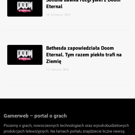
Eternal
10 sierpnia 2018
Bethesda zapowiedziała Doom
Eternal. Tym razem piekło trafi na
Ziemię
11 czerwca 2018
Gamerweb – portal o grach
Piszemy o grach, nowoczesnych technologiach oraz wysokobudżetowych
produkcjach telewizyjnych. Na łamach portalu znajdziecie liczne newsy,