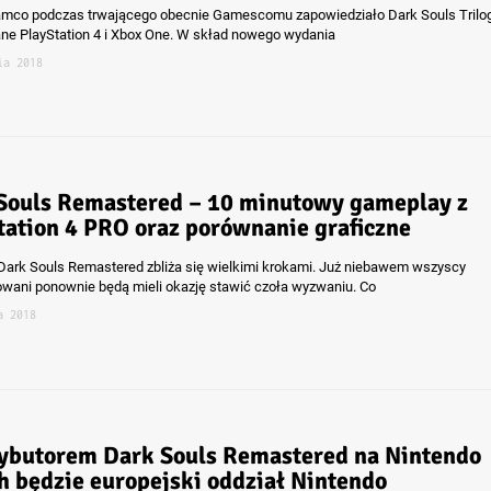
mco podczas trwającego obecnie Gamescomu zapowiedziało Dark Souls Trilo
e PlayStation 4 i Xbox One. W skład nowego wydania
ia 2018
Souls Remastered – 10 minutowy gameplay z
tation 4 PRO oraz porównanie graficzne
Dark Souls Remastered zbliża się wielkimi krokami. Już niebawem wszyscy
owani ponownie będą mieli okazję stawić czoła wyzwaniu. Co
a 2018
ybutorem Dark Souls Remastered na Nintendo
h będzie europejski oddział Nintendo