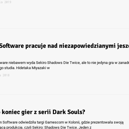
ia 2019
Software pracuje nad niezapowiedzianymi jesz
ware niebawem wyda Sekiro Shadows Die Twice, ale to nie jedyna gra w zanad
go studia. Hidetaka Miyazaki w
a 2018
 koniec gier z serii Dark Souls?
m Software odwiedziła targi Gamescom w Kolonii, gdzie prezentowała swoją
cą produkcję, czyli Sekiro: Shadows Die Twice. Jeden z