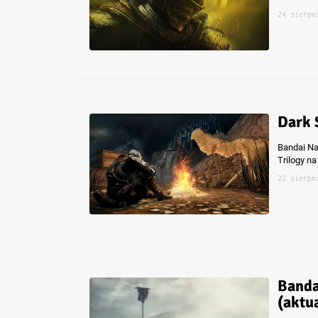
24 sierpn
Dark 
Bandai Na
Trilogy na
22 sierpn
Banda
(aktua