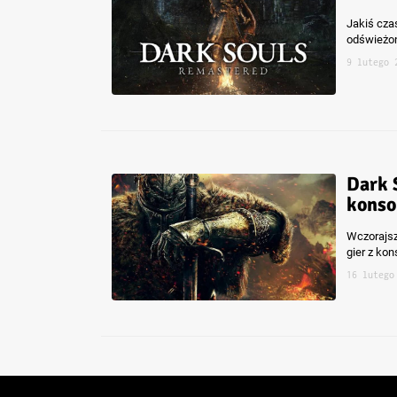
Jakiś cza
odświeżon
9 lutego 
Dark 
konso
Wczorajsza
gier z kon
16 lutego