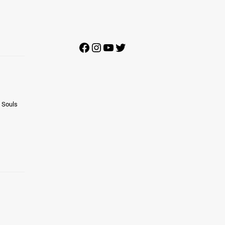
Facebook
Instagram
YouTube
Twitter
 Souls