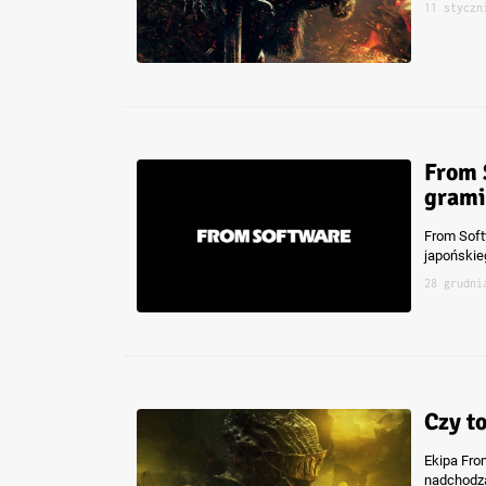
11 styczn
From 
grami
From Soft
japońskie
28 grudni
Czy to
Ekipa Fro
nadchodzą