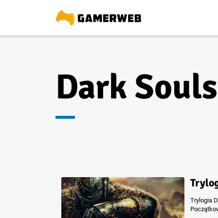
Dark Souls
Trylo
Trylogia 
Początkow