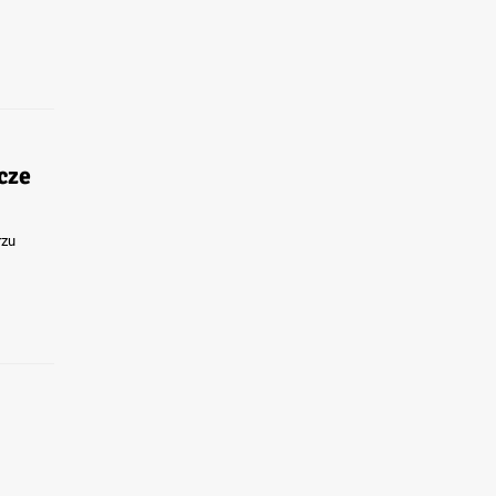
cze
rzu