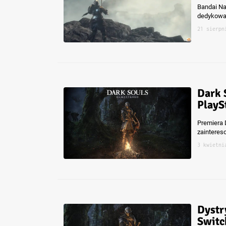
Bandai Na
dedykowan
21 sierpn
Dark 
PlayS
Premiera 
zainteres
3 kwietni
Dystr
Switc