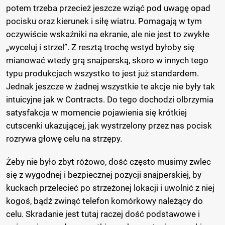
potem trzeba przecież jeszcze wziąć pod uwagę opad
pocisku oraz kierunek i siłę wiatru. Pomagają w tym
oczywiście wskaźniki na ekranie, ale nie jest to zwykłe
„wyceluj i strzel”. Z resztą trochę wstyd byłoby się
mianować wtedy grą snajperską, skoro w innych tego
typu produkcjach wszystko to jest już standardem.
Jednak jeszcze w żadnej wszystkie te akcje nie były tak
intuicyjne jak w Contracts. Do tego dochodzi olbrzymia
satysfakcja w momencie pojawienia się krótkiej
cutscenki ukazującej, jak wystrzelony przez nas pocisk
rozrywa głowę celu na strzępy.
Żeby nie było zbyt różowo, dość często musimy zwlec
się z wygodnej i bezpiecznej pozycji snajperskiej, by
kuckach przelecieć po strzeżonej lokacji i uwolnić z niej
kogoś, bądź zwinąć telefon komórkowy należący do
celu. Skradanie jest tutaj raczej dość podstawowe i