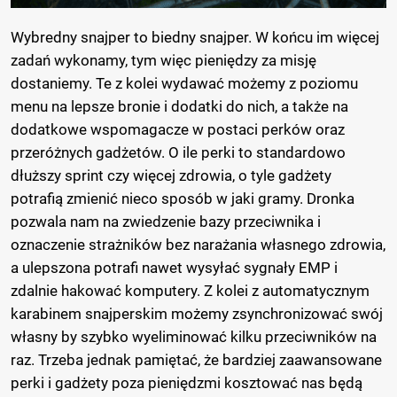
Wybredny snajper to biedny snajper. W końcu im więcej
zadań wykonamy, tym więc pieniędzy za misję
dostaniemy. Te z kolei wydawać możemy z poziomu
menu na lepsze bronie i dodatki do nich, a także na
dodatkowe wspomagacze w postaci perków oraz
przeróżnych gadżetów. O ile perki to standardowo
dłuższy sprint czy więcej zdrowia, o tyle gadżety
potrafią zmienić nieco sposób w jaki gramy. Dronka
pozwala nam na zwiedzenie bazy przeciwnika i
oznaczenie strażników bez narażania własnego zdrowia,
a ulepszona potrafi nawet wysyłać sygnały EMP i
zdalnie hakować komputery. Z kolei z automatycznym
karabinem snajperskim możemy zsynchronizować swój
własny by szybko wyeliminować kilku przeciwników na
raz. Trzeba jednak pamiętać, że bardziej zaawansowane
perki i gadżety poza pieniędzmi kosztować nas będą