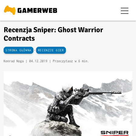
Recenzja Sniper: Ghost Warrior
Contracts
-
STRONA GŁÓWNA
RECENZJE GIER
Konrad Noga |
04.12.2019
| Przeczytasz w 6 min.