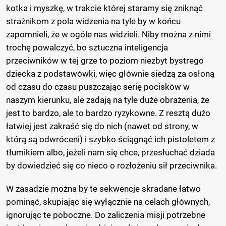
kotka i myszkę, w trakcie której staramy się zniknąć
strażnikom z pola widzenia na tyle by w końcu
zapomnieli, że w ogóle nas widzieli. Niby można z nimi
trochę powalczyć, bo sztuczna inteligencja
przeciwników w tej grze to poziom niezbyt bystrego
dziecka z podstawówki, więc głównie siedzą za osłoną
od czasu do czasu puszczając serię pocisków w
naszym kierunku, ale zadają na tyle duże obrażenia, że
jest to bardzo, ale to bardzo ryzykowne. Z resztą dużo
łatwiej jest zakraść się do nich (nawet od strony, w
którą są odwróceni) i szybko ściągnąć ich pistoletem z
tłumikiem albo, jeżeli nam się chce, przesłuchać dziada
by dowiedzieć się co nieco o rozłożeniu sił przeciwnika.
W zasadzie można by te sekwencje skradane łatwo
pominąć, skupiając się wyłącznie na celach głównych,
ignorując te poboczne. Do zaliczenia misji potrzebne