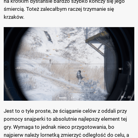
na krótkim dystansie bardzo szybko kończy się jego
śmiercią. Toteż zalecałbym raczej trzymanie się
krzaków.
Jest to o tyle proste, że ściąganie celów z oddali przy
pomocy snajperki to absolutnie najlepszy element tej
gry. Wymaga to jednak nieco przygotowania, bo
najpierw należy lornetką zmierzyć odległość do celu, a