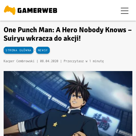
One Punch Man: A Hero Nobody Knows –
Suiryu wkracza do akcji!
-
STRONA GŁÓWNA
NEWSY
Kacper Cembrowski |
08.04.2020
| Przeczytasz w 1 minutę