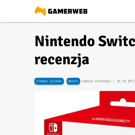
Nintendo Switc
recenzja
-
Damian Stefański |
29.10.2017
STRONA GŁÓWNA
NEWSY