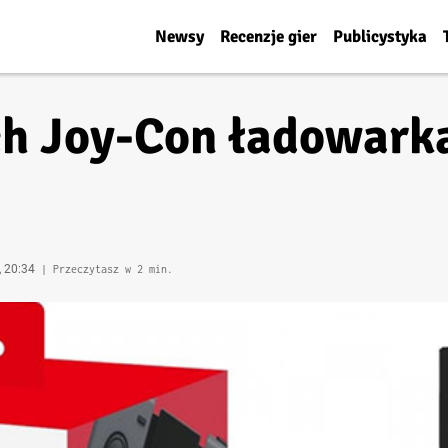
Newsy
Recenzje gier
Publicystyka
h Joy-Con ładowarka
, 20:34
| Przeczytasz w 2 min.