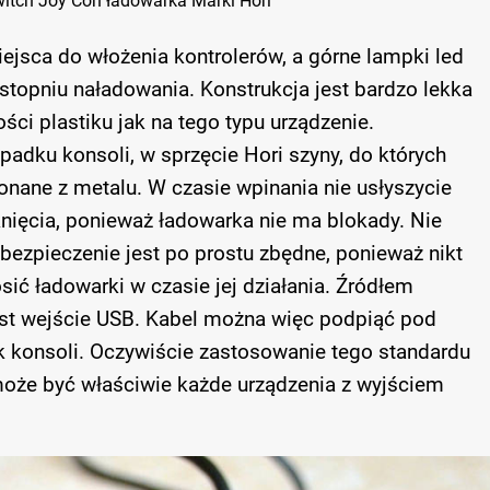
itch Joy Con ładowarka Marki Hori
iejsca do włożenia kontrolerów, a górne lampki led
stopniu naładowania. Konstrukcja jest bardzo lekka
ości plastiku jak na tego typu urządzenie.
padku konsoli, w sprzęcie Hori szyny, do których
onane z metalu. W czasie wpinania nie usłyszycie
knięcia, ponieważ ładowarka nie ma blokady. Nie
abezpieczenie jest po prostu zbędne, ponieważ nikt
sić ładowarki w czasie jej działania. Źródłem
jest wejście USB. Kabel można więc podpiąć pod
k konsoli. Oczywiście zastosowanie tego standardu
może być właściwie każde urządzenia z wyjściem