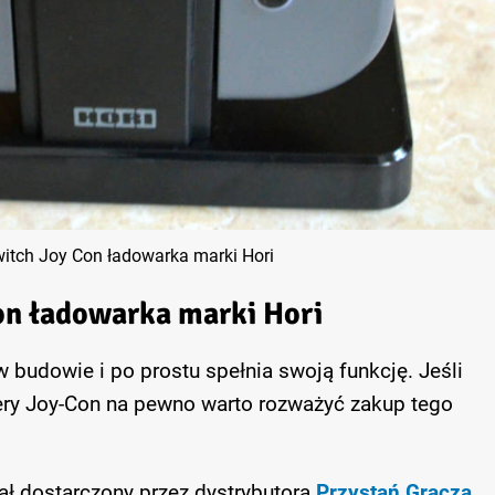
itch Joy Con ładowarka marki Hori
n ładowarka marki Hori
 budowie i po prostu spełnia swoją funkcję. Jeśli
lery Joy-Con na pewno warto rozważyć zakup tego
ał dostarczony przez dystrybutora
Przystań Gracza
.