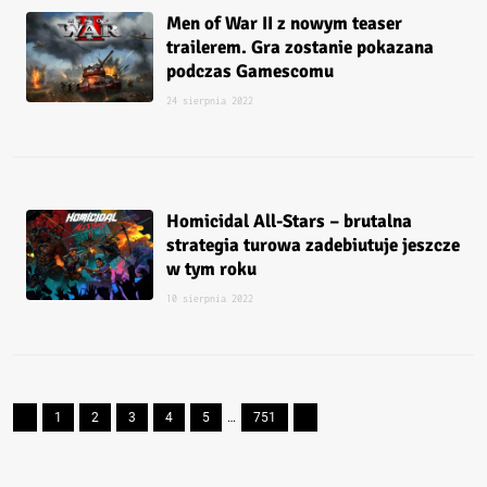
Men of War II z nowym teaser
trailerem. Gra zostanie pokazana
podczas Gamescomu
24 sierpnia 2022
Homicidal All-Stars – brutalna
strategia turowa zadebiutuje jeszcze
w tym roku
10 sierpnia 2022
1
2
3
4
5
…
751