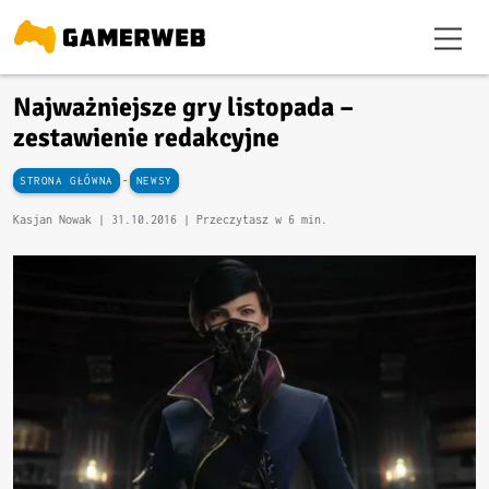
Najważniejsze gry listopada –
zestawienie redakcyjne
-
STRONA GŁÓWNA
NEWSY
Kasjan Nowak |
31.10.2016
| Przeczytasz w 6 min.