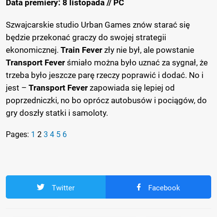
Data premiery: 8 listopada // PC
Szwajcarskie studio Urban Games znów starać się
będzie przekonać graczy do swojej strategii
ekonomicznej.
Train Fever
zły nie był, ale powstanie
Transport Fever
śmiało można było uznać za sygnał, że
trzeba było jeszcze parę rzeczy poprawić i dodać. No i
jest –
Transport Fever
zapowiada się lepiej od
poprzedniczki, no bo oprócz autobusów i pociągów, do
gry doszły statki i samoloty.
Pages:
1
2
3
4
5
6
Twitter
Facebook