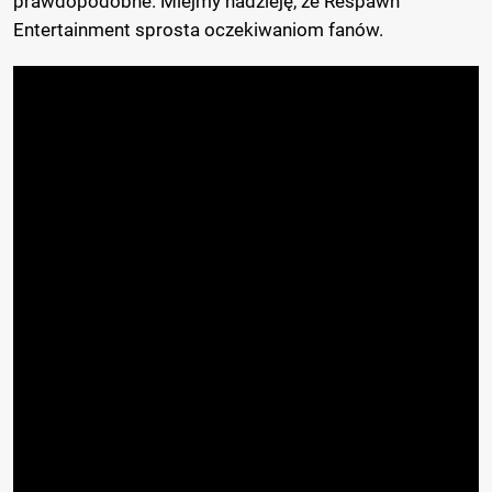
prawdopodobne. Miejmy nadzieję, że Respawn
Entertainment sprosta oczekiwaniom fanów.