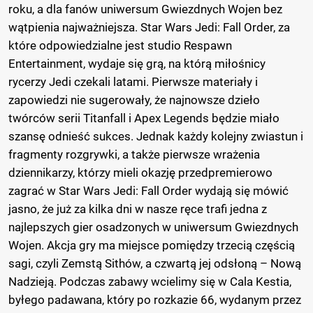
roku, a dla fanów uniwersum Gwiezdnych Wojen bez
wątpienia najważniejsza. Star Wars Jedi: Fall Order, za
które odpowiedzialne jest studio Respawn
Entertainment, wydaje się grą, na którą miłośnicy
rycerzy Jedi czekali latami. Pierwsze materiały i
zapowiedzi nie sugerowały, że najnowsze dzieło
twórców serii Titanfall i Apex Legends będzie miało
szansę odnieść sukces. Jednak każdy kolejny zwiastun i
fragmenty rozgrywki, a także pierwsze wrażenia
dziennikarzy, którzy mieli okazję przedpremierowo
zagrać w Star Wars Jedi: Fall Order wydają się mówić
jasno, że już za kilka dni w nasze ręce trafi jedna z
najlepszych gier osadzonych w uniwersum Gwiezdnych
Wojen. Akcja gry ma miejsce pomiędzy trzecią częścią
sagi, czyli Zemstą Sithów, a czwartą jej odsłoną – Nową
Nadzieją. Podczas zabawy wcielimy się w Cala Kestia,
byłego padawana, który po rozkazie 66, wydanym przez