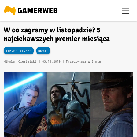
W co zagramy w listopadzie? 5
najciekawszych premier miesiąca
-
STRONA GŁÓWNA
NEWSY
Mikołaj Ciesielski |
03.11.2019
| Przeczytasz w 8 min.