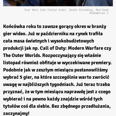
Star Wars Jedi Fallen Order, Death Stranding, Red Dead
Redemption 2
Końcówka roku to zawsze gorący okres w branży
gier wideo. Już w październiku na rynek trafiła
cała masa świetnych i wysokobudżetowych
produkcji jak np. Call of Duty: Modern Warfare czy
The Outer Worlds. Rozpoczynający się właśnie
listopad również obfituje w wyczekiwane premiery.
Podobnie jak w zeszłym miesiącu postanowiliśmy
wybrać 5 gier, na które szczególnie warto zwrócić
uwagę w najbliższych tygodniach. Już teraz trzeba
przyznać, że w tym miesiącu naprawdę jest z czego
wybierać i na pewno każdy znajdzie wśród tych
tytułów coś dla siebie. Bez zbędnego przedłużania,
zaczynajmy!