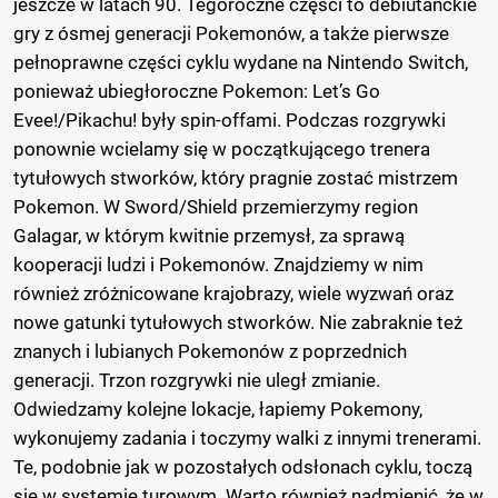
jeszcze w latach 90. Tegoroczne części to debiutanckie
gry z ósmej generacji Pokemonów, a także pierwsze
pełnoprawne części cyklu wydane na Nintendo Switch,
ponieważ ubiegłoroczne Pokemon: Let’s Go
Evee!/Pikachu! były spin-offami. Podczas rozgrywki
ponownie wcielamy się w początkującego trenera
tytułowych stworków, który pragnie zostać mistrzem
Pokemon. W Sword/Shield przemierzymy region
Galagar, w którym kwitnie przemysł, za sprawą
kooperacji ludzi i Pokemonów. Znajdziemy w nim
również zróżnicowane krajobrazy, wiele wyzwań oraz
nowe gatunki tytułowych stworków. Nie zabraknie też
znanych i lubianych Pokemonów z poprzednich
generacji. Trzon rozgrywki nie uległ zmianie.
Odwiedzamy kolejne lokacje, łapiemy Pokemony,
wykonujemy zadania i toczymy walki z innymi trenerami.
Te, podobnie jak w pozostałych odsłonach cyklu, toczą
się w systemie turowym. Warto również nadmienić, że w