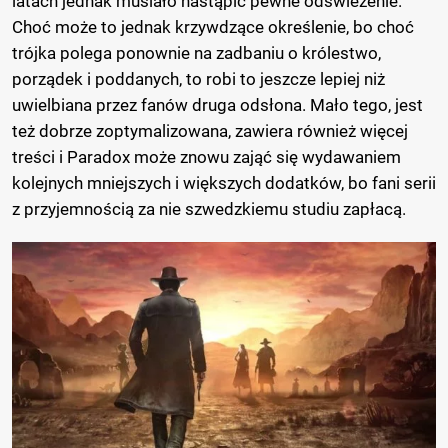
latach jednak musiało nastąpić pewne odświeżenie.
Choć może to jednak krzywdzące określenie, bo choć
trójka polega ponownie na zadbaniu o królestwo,
porządek i poddanych, to robi to jeszcze lepiej niż
uwielbiana przez fanów druga odsłona. Mało tego, jest
też dobrze zoptymalizowana, zawiera również więcej
treści i Paradox może znowu zająć się wydawaniem
kolejnych mniejszych i większych dodatków, bo fani serii
z przyjemnością za nie szwedzkiemu studiu zapłacą.