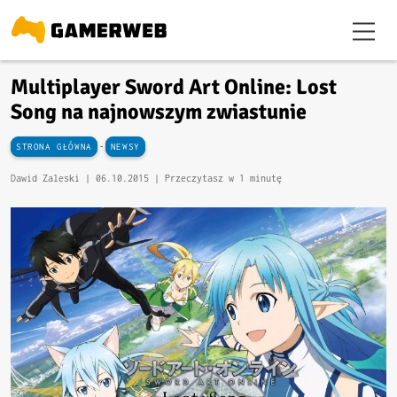
Multiplayer Sword Art Online: Lost
Song na najnowszym zwiastunie
-
STRONA GŁÓWNA
NEWSY
Dawid Zaleski |
06.10.2015
| Przeczytasz w 1 minutę