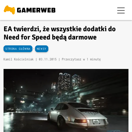
EA twierdzi, że wszystkie dodatki do
Need for Speed będą darmowe
-
STRONA GŁÓWNA
NEWSY
Kamil Kościelniak |
03.11.2015
| Przeczytasz w 1 minutę