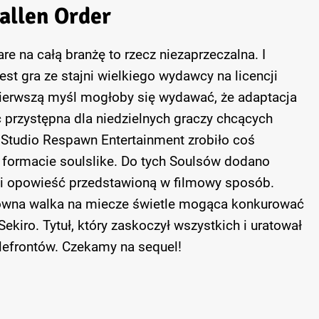
Fallen Order
e na całą branżę to rzecz niezaprzeczalna. I
t gra ze stajni wielkiego wydawcy na licencji
pierwszą myśl mogłoby się wydawać, że adaptacja
przystępna dla niedzielnych graczy chcących
. Studio Respawn Entertainment zrobiło coś
w formacie soulslike. Do tych Soulsów dodano
i opowieść przedstawioną w filmowy sposób.
towna walka na miecze świetle mogąca konkurować
iro. Tytuł, który zaskoczył wszystkich i uratował
lefrontów. Czekamy na sequel!