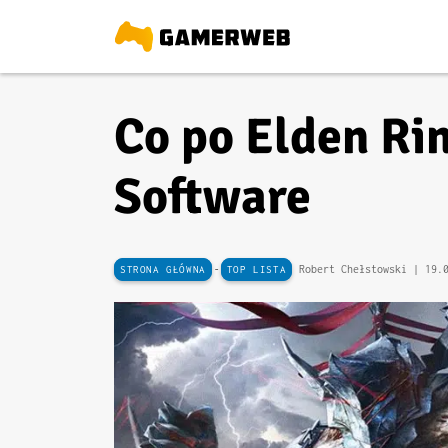
Co po Elden Rin
Software
-
Robert Chełstowski |
19.
STRONA GŁÓWNA
TOP LISTA