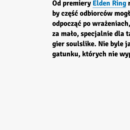
Od premiery
Elden Ring
m
by część odbiorców mogła
odpocząć po wrażeniach,
za mało, specjalnie dla 
gier soulslike. Nie byle j
gatunku, których nie w