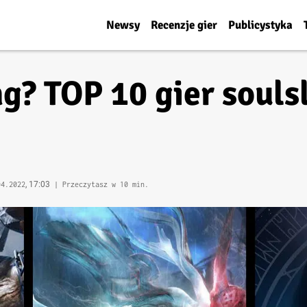
Newsy
Recenzje gier
Publicystyka
g? TOP 10 gier souls
, 17:03
04.2022
| Przeczytasz w 10 min.