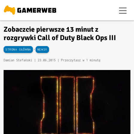
Zobaczcie pierwsze 13 minut z
rozgrywki Call of Duty Black Ops III
-
STRONA GŁÓWNA
NEWSY
Damian Stefański |
23.06.2015
| Przeczytasz w 1 minutę