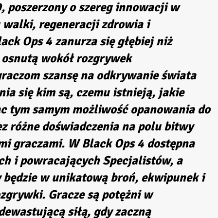
, poszerzony o szereg innowacji w
 walki, regeneracji zdrowia i
ack Ops 4 zanurza się głębiej niż
ę osnutą wokół rozgrywek
graczom szansę na odkrywanie świata
ia się kim są, czemu istnieją, jakie
jąc tym samym możliwość opanowania do
ez różne doświadczenia na polu bitwy
ymi graczami. W Black Ops 4 dostępna
h i powracających Specjalistów, a
 będzie w unikatową broń, ekwipunek i
ozgrywki. Gracze są potężni w
 dewastującą siłą, gdy zaczną