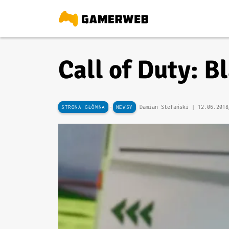
Call of Duty: B
-
Damian Stefański |
12.06.2018
STRONA GŁÓWNA
NEWSY