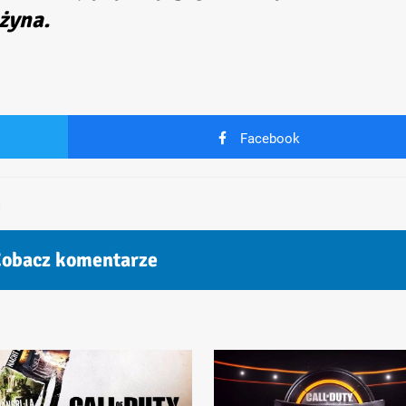
żyna.
Facebook
obacz komentarze