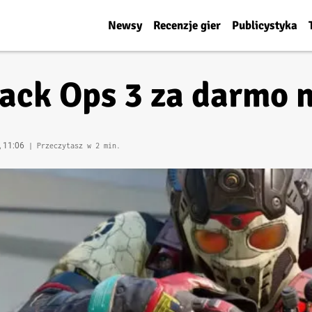
Newsy
Recenzje gier
Publicystyka
lack Ops 3 za darmo 
, 11:06
| Przeczytasz w 2 min.