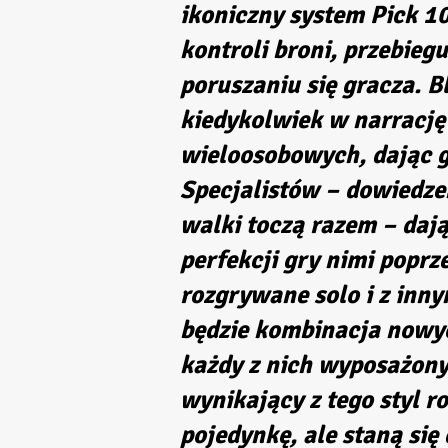
ikoniczny system Pick 10
kontroli broni, przebiegu
poruszaniu się gracza. Bl
kiedykolwiek w narracj
wieloosobowych, dając 
Specjalistów – dowiedzen
walki toczą razem – da
perfekcji gry nimi poprz
rozgrywane solo i z inn
będzie kombinacja nowyc
każdy z nich wyposażony
wynikający z tego styl r
pojedynkę, ale staną się