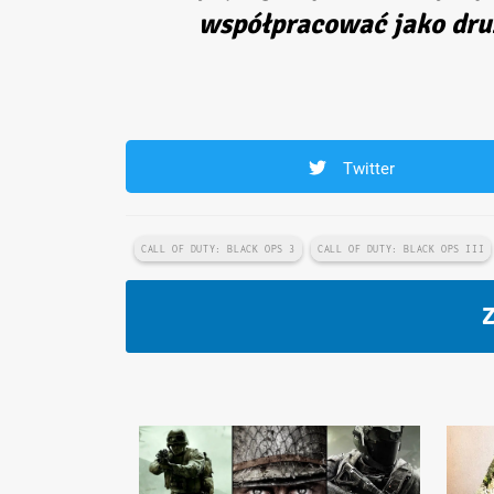
współpracować jako dru
Twitter
CALL OF DUTY: BLACK OPS 3
CALL OF DUTY: BLACK OPS III
Z