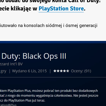
mo dodać do swojego konta
Call of Duty:
zecie klikając w
PlayStation Store
.
utowało na konsolach siódmej i ósmej generacji