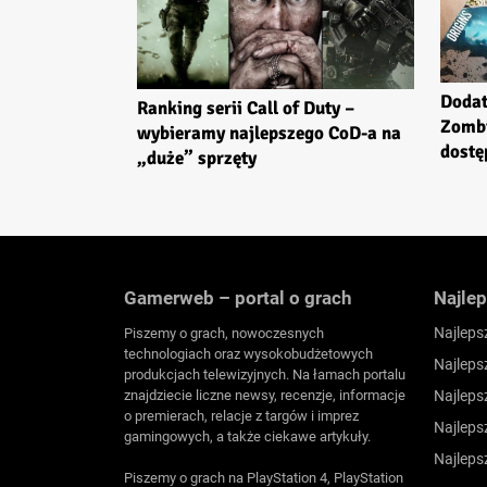
Dodat
Ranking serii Call of Duty –
Zombi
wybieramy najlepszego CoD-a na
dostę
„duże” sprzęty
Gamerweb – portal o grach
Najlep
Najleps
Piszemy o grach, nowoczesnych
technologiach oraz wysokobudżetowych
Najleps
produkcjach telewizyjnych. Na łamach portalu
znajdziecie liczne newsy, recenzje, informacje
Najleps
o premierach, relacje z targów i imprez
Najleps
gamingowych, a także ciekawe artykuły.
Najleps
Piszemy o grach na PlayStation 4, PlayStation