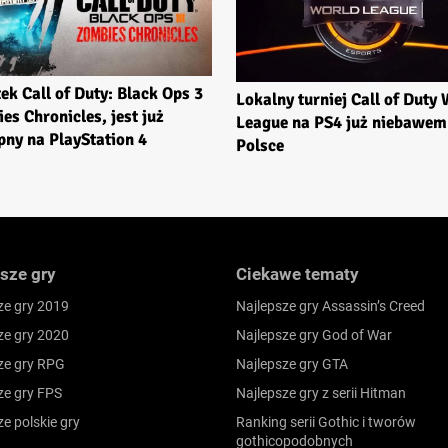
ek Call of Duty: Black Ops 3
Lokalny turniej Call of Duty
es Chronicles, jest już
League na PS4 już niebawem
pny na PlayStation 4
Polsce
sze gry
Ciekawe tematy
ze gry 2019
Najlepsze gry Assassin’s Creed
ze gry 2020
Najlepsze gry God of War
ze gry RPG
Najlepsze gry GTA
ze gry FPS
Najlepsze gry z serii Hitman
ze polskie gry
Ranking serii Gothic i tworów
gothicopodobnych