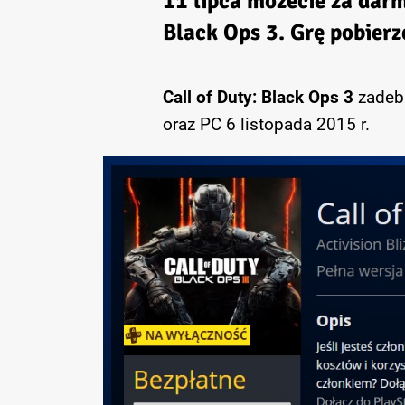
11 lipca możecie za dar
Black Ops 3
. Grę pobier
Call of Duty: Black Ops 3
zadebi
oraz PC 6 listopada 2015 r.