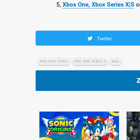
5,
Xbox One, Xbox Series X|S
or
Twitter
PUYO PUYO TETRIS
PUYO PUYO TETRIS 2
SEGA
Z