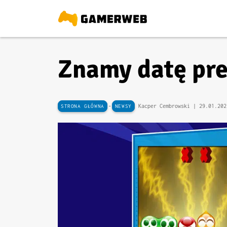
Znamy datę pre
-
Kacper Cembrowski |
29.01.202
STRONA GŁÓWNA
NEWSY