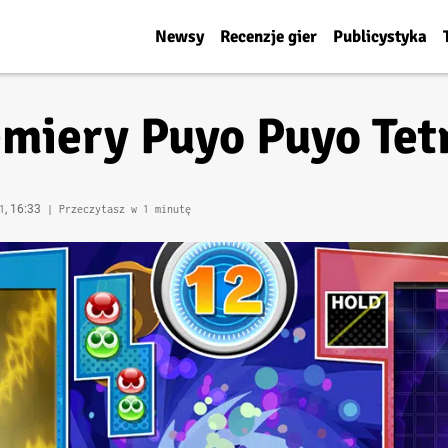
Newsy
Recenzje gier
Publicystyka
miery Puyo Puyo Tetr
, 16:33
1
| Przeczytasz w 1 minutę