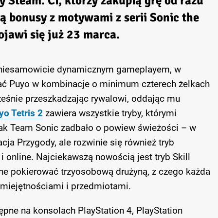
 Steam. Ci, którzy zakupią grę od razu
ą bonusy z motywami z serii Sonic the
jawi się już 23 marca.
 niesamowicie dynamicznym gameplayem, w
ać Puyo w kombinacje o minimum czterech żelkach
ześnie przeszkadzając rywalowi, oddając mu
o Tetris 2
zawiera wszystkie tryby, którymi
nak Team Sonic zadbało o powiew świeżości – w
cja Przygody, ale rozwinie się również tryb
 i online. Najciekawszą nowością jest tryb Skill
ane pokierować trzyosobową drużyną, z czego każda
miejętnościami i przedmiotami.
tępne na konsolach PlayStation 4, PlayStation