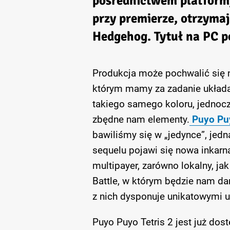
pośrednictwem platformy
przy premierze, otrzymaj
Hedgehog. Tytuł na PC po
Produkcja może pochwalić się
którym mamy za zadanie układ
takiego samego koloru, jednoc
zbędne nam elementy.
Puyo Puy
bawiliśmy się w „jedynce”, jed
sequelu pojawi się nowa inkarna
multipayer, zarówno lokalny, jak
Battle, w którym będzie nam d
z nich dysponuje unikatowymi u
Puyo Puyo Tetris 2 jest już dos