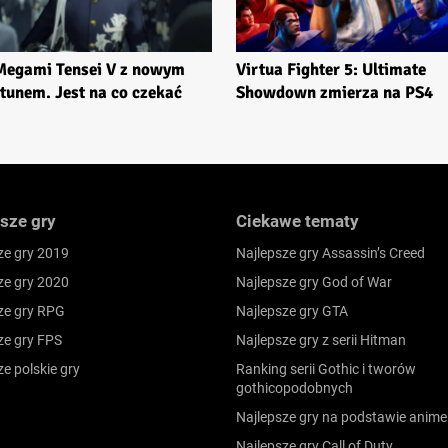
Megami Tensei V z nowym
Virtua Fighter 5: Ultimate
tunem. Jest na co czekać
Showdown zmierza na PS4
sze gry
Ciekawe tematy
ze gry 2019
Najlepsze gry Assassin’s Creed
ze gry 2020
Najlepsze gry God of War
ze gry RPG
Najlepsze gry GTA
ze gry FPS
Najlepsze gry z serii Hitman
ze polskie gry
Ranking serii Gothic i tworów
gothicopodobnych
Najlepsze gry na podstawie anime
Najlepsze gry Call of Duty