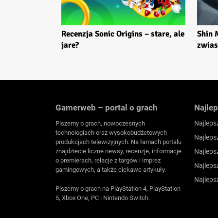
Recenzja Sonic Origins – stare, ale
Shin 
jare?
zwias
Gamerweb – portal o grach
Najlep
Najleps
Piszemy o grach, nowoczesnych
technologiach oraz wysokobudżetowych
Najleps
produkcjach telewizyjnych. Na łamach portalu
znajdziecie liczne newsy, recenzje, informacje
Najleps
o premierach, relacje z targów i imprez
Najleps
gamingowych, a także ciekawe artykuły.
Najleps
Piszemy o grach na PlayStation 4, PlayStation
5, Xbox One, PC i Nintendo Switch.