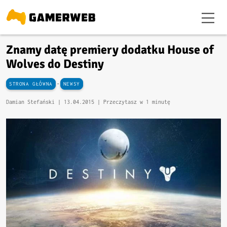
Znamy datę premiery dodatku House of
Wolves do Destiny
-
STRONA GŁÓWNA
NEWSY
Damian Stefański |
13.04.2015
| Przeczytasz w 1 minutę