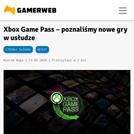
Xbox Game Pass – poznaliśmy nowe gry
w usłudze
-
STRONA GŁÓWNA
NEWSY
Konrad Noga |
19.08.2020
| Przeczytasz w 2 min.