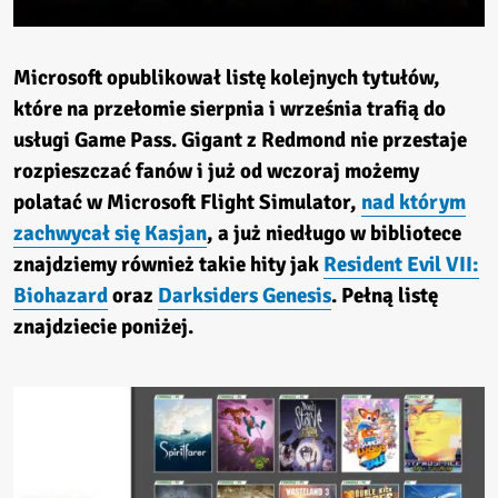
Microsoft opublikował listę kolejnych tytułów,
które na przełomie sierpnia i września trafią do
usługi Game Pass. Gigant z Redmond nie przestaje
rozpieszczać fanów i już od wczoraj możemy
polatać w Microsoft Flight Simulator,
nad którym
zachwycał się Kasjan
, a już niedługo w bibliotece
znajdziemy również takie hity jak
Resident Evil VII:
Biohazard
oraz
Darksiders Genesis
. Pełną listę
znajdziecie poniżej.