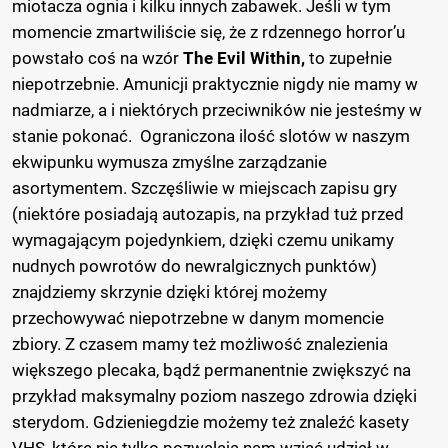
miotacza ognia i kilku innych zabawek. Jeśli w tym
momencie zmartwiliście się, że z rdzennego horror’u
powstało coś na wzór
The Evil Within,
to zupełnie
niepotrzebnie. Amunicji praktycznie nigdy nie mamy w
nadmiarze, a i niektórych przeciwników nie jesteśmy w
stanie pokonać. Ograniczona ilość slotów w naszym
ekwipunku wymusza zmyślne zarządzanie
asortymentem. Szczęśliwie w miejscach zapisu gry
(niektóre posiadają autozapis, na przykład tuż przed
wymagającym pojedynkiem, dzięki czemu unikamy
nudnych powrotów do newralgicznych punktów)
znajdziemy skrzynie dzięki której możemy
przechowywać niepotrzebne w danym momencie
zbiory. Z czasem mamy też możliwość znalezienia
większego plecaka, bądź permanentnie zwiększyć na
przykład maksymalny poziom naszego zdrowia dzięki
sterydom. Gdzieniegdzie możemy też znaleźć kasety
VHS, które nie tylko pozwalają nam wziąć udział w