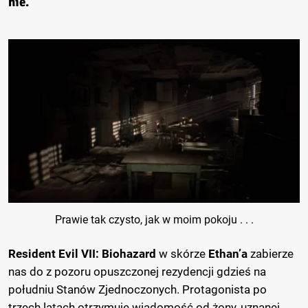
nie.
Prawie tak czysto, jak w moim pokoju . . .
Resident Evil VII: Biohazard
w skórze
Ethan’a
zabierze
nas do z pozoru opuszczonej rezydencji gdzieś na
południu Stanów Zjednoczonych. Protagonista po
trzech latach otrzymuje wiadomość od żony, uznanej