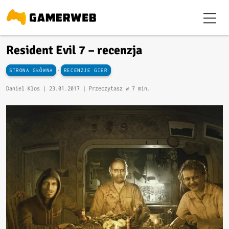
Resident Evil 7 – recenzja
-
STRONA GŁÓWNA
RECENZJE GIER
Daniel Klos |
23.01.2017
| Przeczytasz w 7 min.