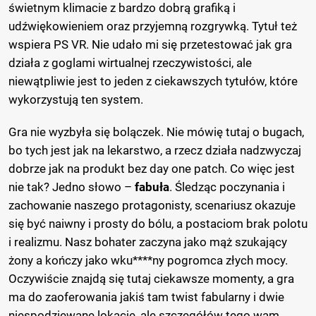
świetnym klimacie z bardzo dobrą grafiką i
udźwiękowieniem oraz przyjemną rozgrywką. Tytuł też
wspiera PS VR. Nie udało mi się przetestować jak gra
działa z goglami wirtualnej rzeczywistości, ale
niewątpliwie jest to jeden z ciekawszych tytułów, które
wykorzystują ten system.
Gra nie wyzbyła się bolączek. Nie mówię tutaj o bugach,
bo tych jest jak na lekarstwo, a rzecz działa nadzwyczaj
dobrze jak na produkt bez day one patch. Co więc jest
nie tak? Jedno słowo –
fabuła
. Śledząc poczynania i
zachowanie naszego protagonisty, scenariusz okazuje
się być naiwny i prosty do bólu, a postaciom brak polotu
i realizmu. Nasz bohater zaczyna jako mąż szukający
żony a kończy jako wku****ny pogromca złych mocy.
Oczywiście znajdą się tutaj ciekawsze momenty, a gra
ma do zaoferowania jakiś tam twist fabularny i dwie
niespodziewane lokacje, ale szczegółów tego wam