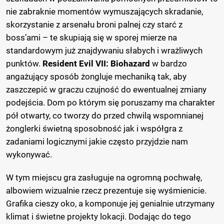
nie zabraknie momentów wymuszających skradanie,
skorzystanie z arsenału broni palnej czy starć z
boss’ami – te skupiają się w sporej mierze na
standardowym już znajdywaniu słabych i wrażliwych
punktów.
Resident Evil VII: Biohazard
w bardzo
angażujący sposób żongluje mechaniką tak, aby
zaszczepić w graczu czujność do ewentualnej zmiany
podejścia. Dom po którym się poruszamy ma charakter
pół otwarty, co tworzy do przed chwilą wspomnianej
żonglerki świetną sposobność jak i współgra z
zadaniami logicznymi jakie często przyjdzie nam
wykonywać.
W tym miejscu gra zasługuje na ogromną pochwałę,
albowiem wizualnie rzecz prezentuje się wyśmienicie.
Grafika cieszy oko, a komponuje jej genialnie utrzymany
klimat i świetne projekty lokacji. Dodając do tego