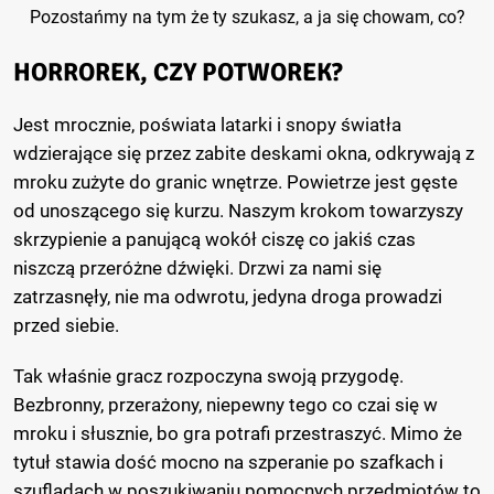
Pozostańmy na tym że ty szukasz, a ja się chowam, co?
HORROREK, CZY POTWOREK?
Jest mrocznie, poświata latarki i snopy światła
wdzierające się przez zabite deskami okna, odkrywają z
mroku zużyte do granic wnętrze. Powietrze jest gęste
od unoszącego się kurzu. Naszym krokom towarzyszy
skrzypienie a panującą wokół ciszę co jakiś czas
niszczą przeróżne dźwięki. Drzwi za nami się
zatrzasnęły, nie ma odwrotu, jedyna droga prowadzi
przed siebie.
Tak właśnie gracz rozpoczyna swoją przygodę.
Bezbronny, przerażony, niepewny tego co czai się w
mroku i słusznie, bo gra potrafi przestraszyć. Mimo że
tytuł stawia dość mocno na szperanie po szafkach i
szufladach w poszukiwaniu pomocnych przedmiotów to