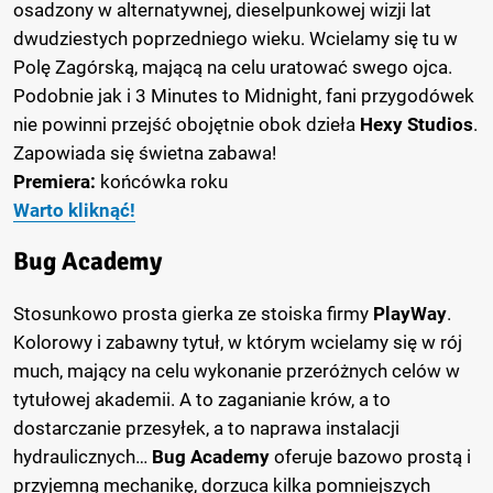
osadzony w alternatywnej, dieselpunkowej wizji lat
dwudziestych poprzedniego wieku. Wcielamy się tu w
Polę Zagórską, mającą na celu uratować swego ojca.
Podobnie jak i 3 Minutes to Midnight, fani przygodówek
nie powinni przejść obojętnie obok dzieła
Hexy Studios
.
Zapowiada się świetna zabawa!
Premiera:
końcówka roku
Warto kliknąć!
Bug Academy
Stosunkowo prosta gierka ze stoiska firmy
PlayWay
.
Kolorowy i zabawny tytuł, w którym wcielamy się w rój
much, mający na celu wykonanie przeróżnych celów w
tytułowej akademii. A to zaganianie krów, a to
dostarczanie przesyłek, a to naprawa instalacji
hydraulicznych…
Bug Academy
oferuje bazowo prostą i
przyjemną mechanikę, dorzuca kilka pomniejszych