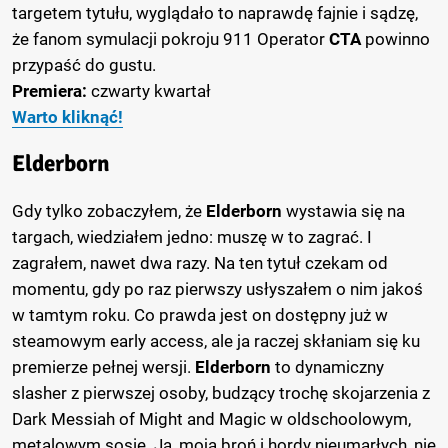
targetem tytułu, wyglądało to naprawdę fajnie i sądzę,
że fanom symulacji pokroju 911 Operator
CTA
powinno
przypaść do gustu.
Premiera:
czwarty kwartał
Warto kliknąć!
Elderborn
Gdy tylko zobaczyłem, że
Elderborn
wystawia się na
targach, wiedziałem jedno: muszę w to zagrać. I
zagrałem, nawet dwa razy. Na ten tytuł czekam od
momentu, gdy po raz pierwszy usłyszałem o nim jakoś
w tamtym roku. Co prawda jest on dostępny już w
steamowym early access, ale ja raczej skłaniam się ku
premierze pełnej wersji.
Elderborn
to dynamiczny
slasher z pierwszej osoby, budzący trochę skojarzenia z
Dark Messiah of Might and Magic w oldschoolowym,
metalowym sosie. Ja, moja broń i hordy nieumarłych, nie