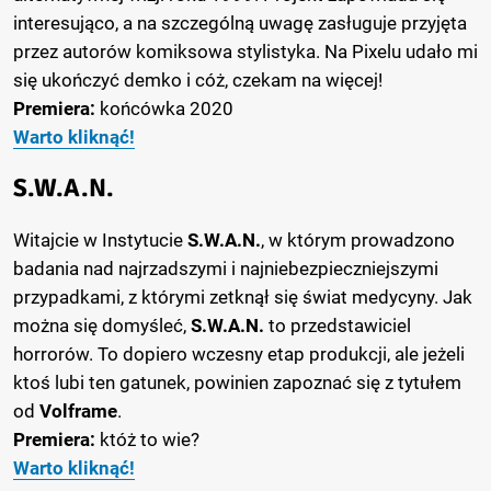
interesująco, a na szczególną uwagę zasługuje przyjęta
przez autorów komiksowa stylistyka. Na Pixelu udało mi
się ukończyć demko i cóż, czekam na więcej!
Premiera:
końcówka 2020
Warto kliknąć!
S.W.A.N.
Witajcie w Instytucie
S.W.A.N.
, w którym prowadzono
badania nad najrzadszymi i najniebezpieczniejszymi
przypadkami, z którymi zetknął się świat medycyny. Jak
można się domyśleć,
S.W.A.N.
to przedstawiciel
horrorów. To dopiero wczesny etap produkcji, ale jeżeli
ktoś lubi ten gatunek, powinien zapoznać się z tytułem
od
Volframe
.
Premiera:
któż to wie?
Warto kliknąć!