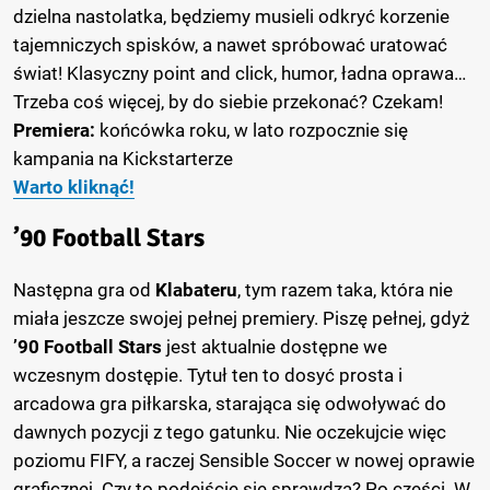
dzielna nastolatka, będziemy musieli odkryć korzenie
tajemniczych spisków, a nawet spróbować uratować
świat! Klasyczny point and click, humor, ładna oprawa…
Trzeba coś więcej, by do siebie przekonać? Czekam!
Premiera:
końcówka roku, w lato rozpocznie się
kampania na Kickstarterze
Warto kliknąć!
’90 Football Stars
Następna gra od
Klabateru
, tym razem taka, która nie
miała jeszcze swojej pełnej premiery. Piszę pełnej, gdyż
’90 Football Stars
jest aktualnie dostępne we
wczesnym dostępie. Tytuł ten to dosyć prosta i
arcadowa gra piłkarska, starająca się odwoływać do
dawnych pozycji z tego gatunku. Nie oczekujcie więc
poziomu FIFY, a raczej Sensible Soccer w nowej oprawie
graficznej. Czy to podejście się sprawdza? Po części. W