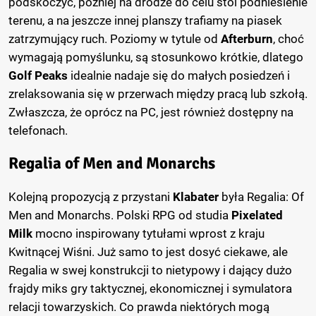
podskoczyć, później na drodze do celu stoi podniesienie
terenu, a na jeszcze innej planszy trafiamy na piasek
zatrzymujący ruch. Poziomy w tytule od
Afterburn
, choć
wymagają pomyślunku, są stosunkowo krótkie, dlatego
Golf Peaks
idealnie nadaje się do małych posiedzeń i
zrelaksowania się w przerwach między pracą lub szkołą.
Zwłaszcza, że oprócz na PC, jest również dostępny na
telefonach.
Regalia of Men and Monarchs
Kolejną propozycją z przystani
Klabater
była Regalia: Of
Men and Monarchs. Polski RPG od studia
Pixelated
Milk
mocno inspirowany tytułami wprost z kraju
Kwitnącej Wiśni. Już samo to jest dosyć ciekawe, ale
Regalia w swej konstrukcji to nietypowy i dający dużo
frajdy miks gry taktycznej, ekonomicznej i symulatora
relacji towarzyskich. Co prawda niektórych mogą