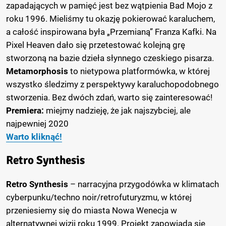
zapadających w pamięć jest bez wątpienia Bad Mojo z
roku 1996. Mieliśmy tu okazję pokierować karaluchem,
a całość inspirowana była „Przemianą” Franza Kafki. Na
Pixel Heaven dało się przetestować kolejną grę
stworzoną na bazie dzieła słynnego czeskiego pisarza.
Metamorphosis
to nietypowa platformówka, w której
wszystko śledzimy z perspektywy karaluchopodobnego
stworzenia. Bez dwóch zdań, warto się zainteresować!
Premiera:
miejmy nadzieję, że jak najszybciej, ale
najpewniej 2020
Warto kliknąć!
Retro Synthesis
Retro Synthesis
– narracyjna przygodówka w klimatach
cyberpunku/techno noir/retrofuturyzmu, w której
przeniesiemy się do miasta Nowa Wenecja w
alternatywnej wizji roku 1999. Projekt zapowiada się