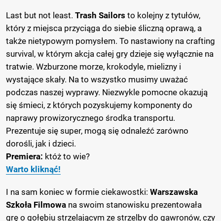
Last but not least.
Trash Sailors
to kolejny z tytułów,
który z miejsca przyciąga do siebie śliczną oprawą, a
także nietypowym pomysłem. To nastawiony na crafting
survival, w którym akcja całej gry dzieje się wyłącznie na
tratwie. Wzburzone morze, krokodyle, mielizny i
wystające skały. Na to wszystko musimy uważać
podczas naszej wyprawy. Niezwykle pomocne okazują
się śmieci, z których pozyskujemy komponenty do
naprawy prowizorycznego środka transportu.
Prezentuje się super, mogą się odnaleźć zarówno
dorośli, jak i dzieci.
Premiera:
któż to wie?
Warto kliknąć!
I na sam koniec w formie ciekawostki:
Warszawska
Szkoła Filmowa
na swoim stanowisku prezentowała
grę o gołębiu strzelającym ze strzelby do gawronów, czy