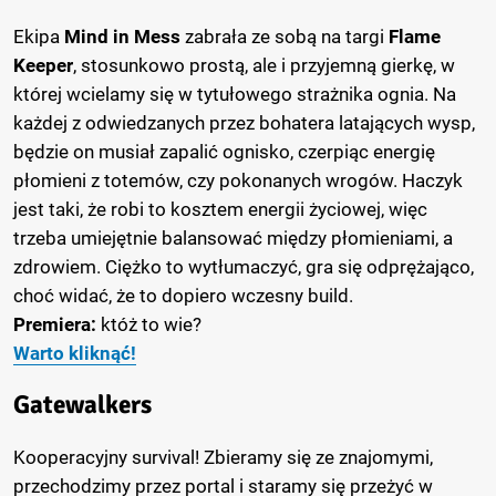
Ekipa
Mind in Mess
zabrała ze sobą na targi
Flame
Keeper
, stosunkowo prostą, ale i przyjemną gierkę, w
której wcielamy się w tytułowego strażnika ognia. Na
każdej z odwiedzanych przez bohatera latających wysp,
będzie on musiał zapalić ognisko, czerpiąc energię
płomieni z totemów, czy pokonanych wrogów. Haczyk
jest taki, że robi to kosztem energii życiowej, więc
trzeba umiejętnie balansować między płomieniami, a
zdrowiem. Ciężko to wytłumaczyć, gra się odprężająco,
choć widać, że to dopiero wczesny build.
Premiera:
któż to wie?
Warto kliknąć!
Gatewalkers
Kooperacyjny survival! Zbieramy się ze znajomymi,
przechodzimy przez portal i staramy się przeżyć w