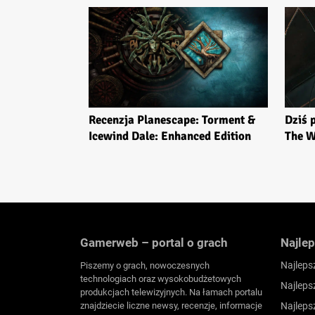
Recenzja Planescape: Torment &
Dziś 
Icewind Dale: Enhanced Edition
The W
Gamerweb – portal o grach
Najlep
Najleps
Piszemy o grach, nowoczesnych
technologiach oraz wysokobudżetowych
Najleps
produkcjach telewizyjnych. Na łamach portalu
znajdziecie liczne newsy, recenzje, informacje
Najleps