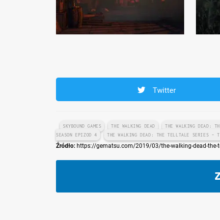
Twitter
SKYBOUND GAMES
THE WALKING DEAD
THE WALKING DEAD: T
SEASON EPIZOD 4
THE WALKING DEAD: THE TELLTALE SERIES – T
Źródło:
https://gematsu.com/2019/03/the-walking-dead-the-tel
Z