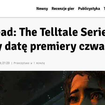
Newsy
Recenzje gier
Publicystyka
d: The Telltale Serie
 datę premiery czwa
, 21:23
9
| Przeczytasz w 1 minutę