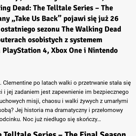
ng Dead: The Telltale Series – The
wany
„Take Us Back”
pojawi się już 26
 ostatniego sezonu The Walking Dead
uterach osobistych z systemem
PlayStation 4, Xbox One i Nintendo
 Clementine po latach walki o przetrwanie stała się
i i jej zadaniem jest zapewnienie im bezpiecznego
chowych misji, chaosu i walki żywych z umarłymi
obą? Jej historia ma dramatyczny i przełomowy
odcinku. Noc już niedługo się skończy…
Telltale Series – The Final Season