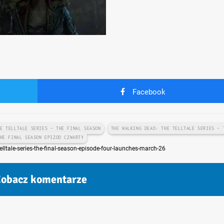
Facebook
HE TELLTALE SERIES – THE FINAL SEASON
THE WALKING DEAD: THE TELLTALE SERIES – 
HE FINAL SEASON EPIZOD CZWARTY
ltale-series-the-final-season-episode-four-launches-march-26
obacz komentarze