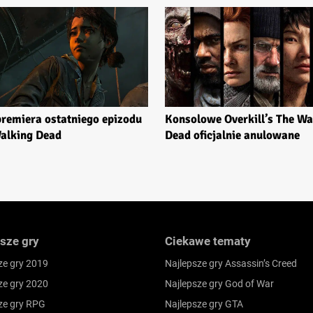
premiera ostatniego epizodu
Konsolowe Overkill’s The Wa
alking Dead
Dead oficjalnie anulowane
sze gry
Ciekawe tematy
ze gry 2019
Najlepsze gry Assassin’s Creed
ze gry 2020
Najlepsze gry God of War
ze gry RPG
Najlepsze gry GTA