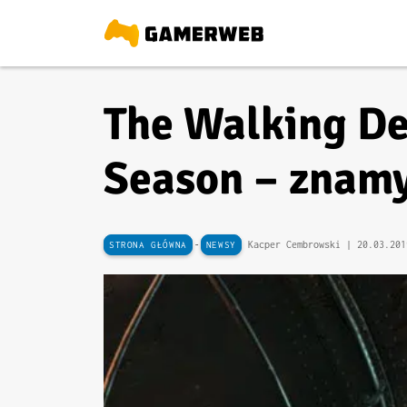
The Walking Dea
Season – znamy
-
Kacper Cembrowski |
20.03.201
STRONA GŁÓWNA
NEWSY