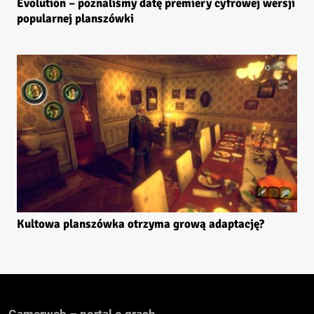
Evolution – poznaliśmy datę premiery cyfrowej wersji
popularnej planszówki
Kultowa planszówka otrzyma grową adaptację?
Gamerweb – portal o grach