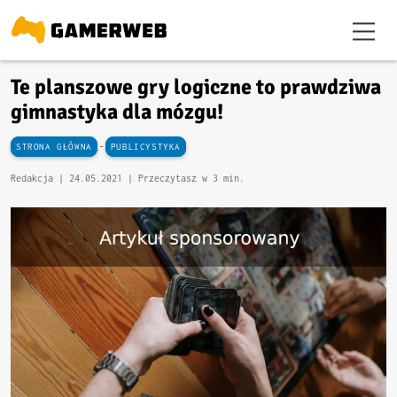
Te planszowe gry logiczne to prawdziwa
gimnastyka dla mózgu!
-
STRONA GŁÓWNA
PUBLICYSTYKA
Redakcja |
24.05.2021
| Przeczytasz w 3 min.