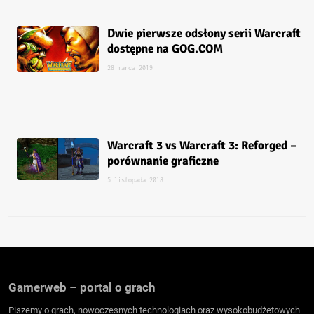
Dwie pierwsze odsłony serii Warcraft
dostępne na GOG.COM
28 marca 2019
Warcraft 3 vs Warcraft 3: Reforged –
porównanie graficzne
5 listopada 2018
Gamerweb – portal o grach
Piszemy o grach, nowoczesnych technologiach oraz wysokobudżetowych