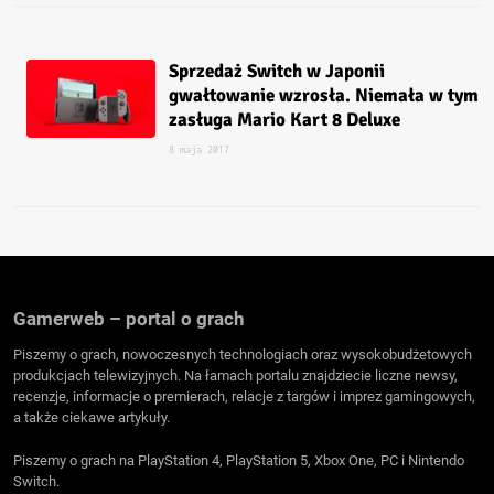
Sprzedaż Switch w Japonii
gwałtowanie wzrosła. Niemała w tym
zasługa Mario Kart 8 Deluxe
8 maja 2017
Gamerweb – portal o grach
Piszemy o grach, nowoczesnych technologiach oraz wysokobudżetowych
produkcjach telewizyjnych. Na łamach portalu znajdziecie liczne newsy,
recenzje, informacje o premierach, relacje z targów i imprez gamingowych,
a także ciekawe artykuły.
Piszemy o grach na PlayStation 4, PlayStation 5, Xbox One, PC i Nintendo
Switch.