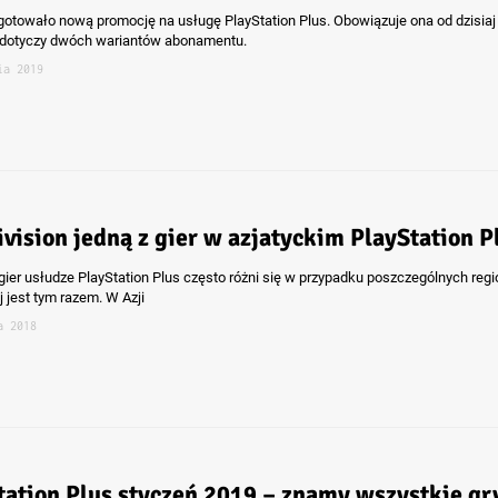
gotowało nową promocję na usługę PlayStation Plus. Obowiązuje ona od dzisiaj
i dotyczy dwóch wariantów abonamentu.
ia 2019
ivision jedną z gier w azjatyckim PlayStation P
gier usłudze PlayStation Plus często różni się w przypadku poszczególnych regi
j jest tym razem. W Azji
a 2018
tation Plus styczeń 2019 – znamy wszystkie gr