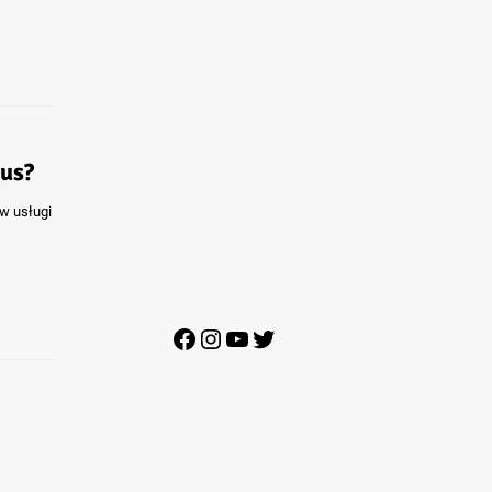
lus?
ów usługi
Facebook
Instagram
YouTube
Twitter