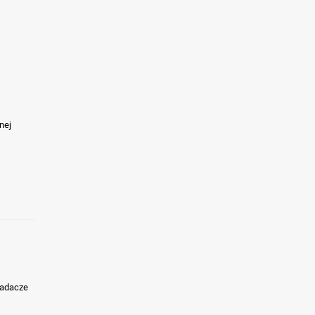
nej
siadacze