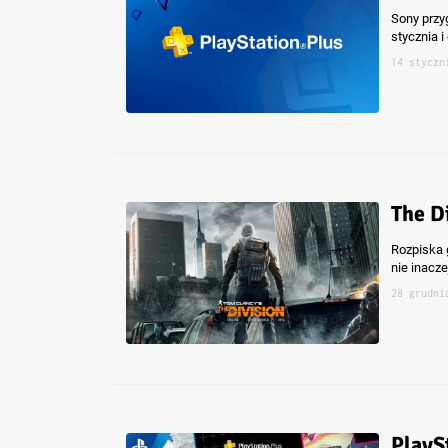
Sony przy
stycznia 
14 styczn
The D
Rozpiska 
nie inacze
28 grudni
PlayS