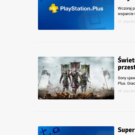
Wczoraj p
wsparcie u
31 styczn
Świet
przes
Sony ujawn
Plus. Gra
30 styczn
Super