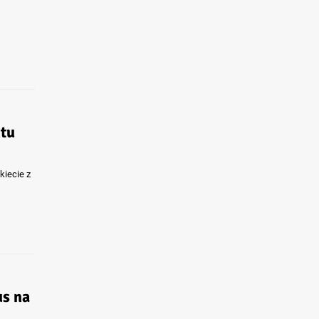
tu
kiecie z
us na