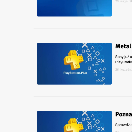
29 maja 2
Metal
Sony już u
PlayStatio
26 kwietn
Pozna
Sprawdź c