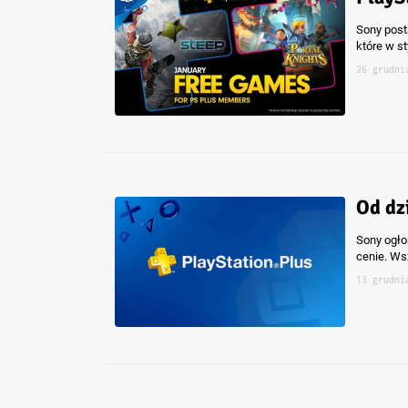
Sony post
które w st
26 grudni
Od dz
Sony ogło
cenie. Ws
13 grudni