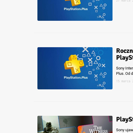
27 marca 
Roczn
PlayS
Sony Inte
Plus. Od 
15 marca 
PlayS
Sony ujaw