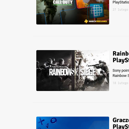
PlayStati
27 lutego
Rainb
PlayS
Sony poin
Rainbow Si
18 lutego
Gracz
PlaySt