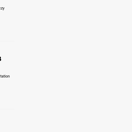
czy
B
tation