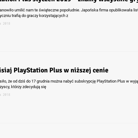
anowiło umilić nam te świąteczne popołudnie. Japońska firma opublikowała list
yczniu trafią do graczy korzystających z
a 2018
isiaj PlayStation Plus w niższej cenie
siło, że od dziś do 17 grudnia można nabyć subskrypcję PlayStation Plus w wyj
zyscy, którzy zdecydują się
a 2018