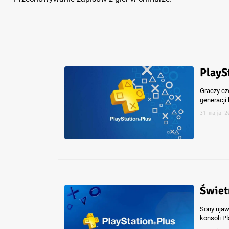
PlayS
Graczy cz
generacji
31 maja 2
Świet
Sony ujawn
konsoli P