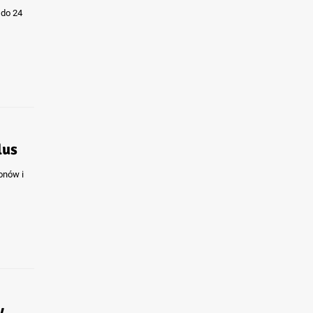
 do 24
lus
onów i
y